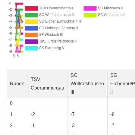
SC
SG
TSV
Runde
Wolfratshausen
Eichenau/
Oberammergau
III
II
0
1
-2
-7
-8
2
-1
-3
-7