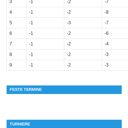
3
-1
-2
-7
4
-1
-2
-8
5
-1
-3
-7
6
-1
-2
-6
7
-1
-2
-4
8
-1
-2
-3
9
-1
-2
-3
FESTE TERMINE
TURNIERE