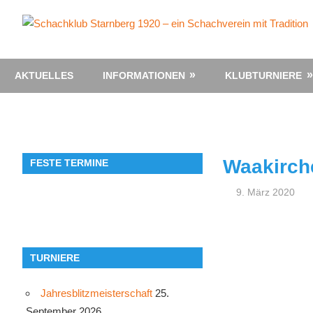
Zum
Inhalt
springen
AKTUELLES
INFORMATIONEN
KLUBTURNIERE
Waakirch
FESTE TERMINE
9. März 2020
TURNIERE
Jahresblitzmeisterschaft
25.
September 2026