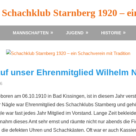
Schachklub Starnberg 1920 – ei
MANNSCHAFTEN
JUGEND
HISTORIE
uf unser Ehrenmitglied Wilhelm 
06
Johannes von Casimir
Nachruf
boren am 06.10.1910 in Bad Kissingen, ist in diesem Jahr vers
rr Nägle war Ehrenmitglied des Schachklubs Starnberg und gehö
e war fast jedes Jahr Mitglied im Vorstand. Lange Zeit bekleid
nahm dieses Amt sehr ernst und räumte nicht nur abends die Fi
e die defekten Uhren und Schachkästen. Oft war er auch Kassier