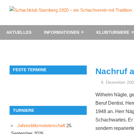
Zum
Inhalt
springen
AKTUELLES
INFORMATIONEN
KLUBTURNIERE
Nachruf a
FESTE TERMINE
6. Dezember 20
Wilhelm Nägle, ge
Beruf Dentist. He
TURNIERE
1948 an. Herr Nägl
Schachwartes. Er 
Jahresblitzmeisterschaft
25.
sondern repariert
September 2026