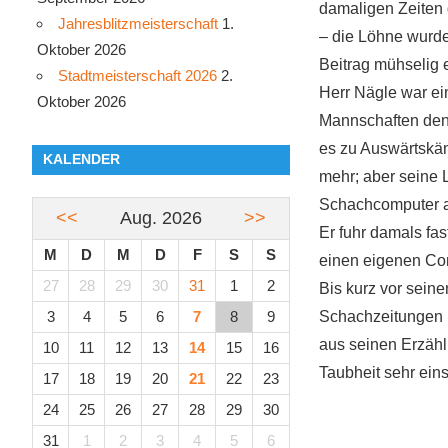
damaligen Zeiten 
Jahresblitzmeisterschaft
1.
– die Löhne wurd
Oktober 2026
Beitrag mühselig
Stadtmeisterschaft 2026
2.
Herr Nägle war ei
Oktober 2026
Mannschaften den 
es zu Auswärtskäm
KALENDER
mehr; aber seine L
Schachcomputer a
<<
Aug. 2026
>>
Er fuhr damals fas
M
D
M
D
F
S
S
einen eigenen Co
27
28
29
30
31
1
2
Bis kurz vor sein
3
4
5
6
7
8
9
Schachzeitungen 
aus seinen Erzäh
10
11
12
13
14
15
16
Taubheit sehr eins
17
18
19
20
21
22
23
24
25
26
27
28
29
30
31
1
2
3
4
5
6