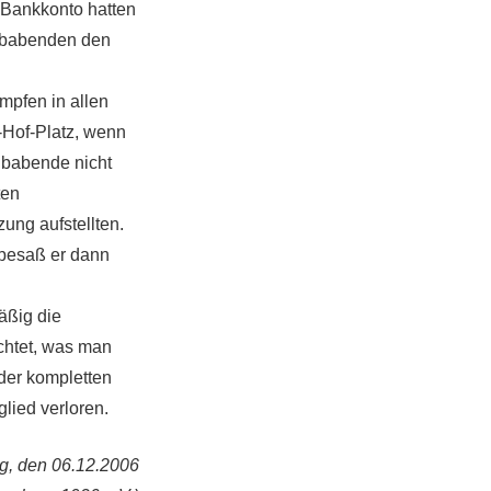
 Bankkonto hatten
lubabenden den
mpfen in allen
-Hof-Platz, wenn
lubabende nicht
ten
ng aufstellten.
n besaß er dann
äßig die
chtet, was man
der kompletten
glied verloren.
g, den 06.12.2006