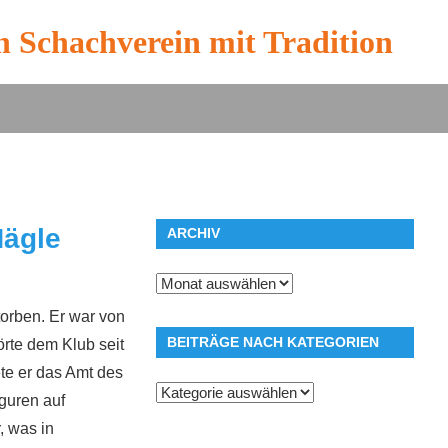
n Schachverein mit Tradition
Nägle
ARCHIV
Archiv
torben. Er war von
BEITRÄGE NACH KATEGORIEN
rte dem Klub seit
ete er das Amt des
Beiträge
guren auf
nach
, was in
Kategorien