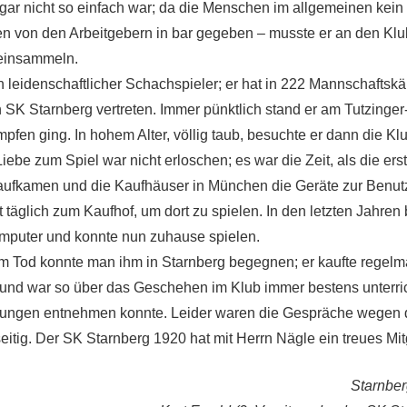
gar nicht so einfach war; da die Menschen im allgemeinen kein
en von den Arbeitgebern in bar gegeben – musste er an den K
 einsammeln.
n leidenschaftlicher Schachspieler; er hat in 222 Mannschaftskä
SK Starnberg vertreten. Immer pünktlich stand er am Tutzinger
pfen ging. In hohem Alter, völlig taub, besuchte er dann die K
iebe zum Spiel war nicht erloschen; es war die Zeit, als die ers
ufkamen und die Kaufhäuser in München die Geräte zur Benutzu
t täglich zum Kaufhof, um dort zu spielen. In den letzten Jahre
mputer und konnte nun zuhause spielen.
em Tod konnte man ihm in Starnberg begegnen; er kaufte regelm
und war so über das Geschehen im Klub immer bestens unterri
lungen entnehmen konnte. Leider waren die Gespräche wegen 
eitig. Der SK Starnberg 1920 hat mit Herrn Nägle ein treues Mit
Starnber