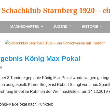
Schachklub Starnberg 1920 – ei
MANNSCHAFTEN
JUGEND
HISTORIE
gebnis König Max Pokal
19
Gerhard
Info
über 3 Turniere geplante König Max Pokal wurde wegen gering
ren ausgespielt. Klarer Sieger ist Robert Stangl vor Linus Spae
rehrung findet im Rahmen der Weihnachtsfeier am 14.12.2019 st
nig-Max-Pokal nach Punkten: