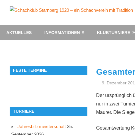
Zum
Inhalt
springen
AKTUELLES
INFORMATIONEN
KLUBTURNIERE
Gesamter
FESTE TERMINE
9. Dezember 20
Der ursprünglich 
nur in zwei Turnie
TURNIERE
Maurer. Die Siege
Jahresblitzmeisterschaft
25.
Gesamtwertung Kö
September 2026