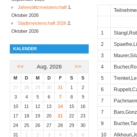
Jahresblitzmeisterschaft
1.
Teilnehme
Oktober 2026
Stadtmeisterschaft 2026
2.
Oktober 2026
1
Stangl,Rob
2
Spaethe,L
KALENDER
3
Maurer,Sil
<<
Aug. 2026
>>
4
Bucher,R
M
D
M
D
F
S
S
5
Trenkel,Lei
27
28
29
30
31
1
2
6
Ruppelt,Ca
3
4
5
6
7
8
9
7
Pachmann
10
11
12
13
14
15
16
7
Baro,Gonz
17
18
19
20
21
22
23
9
Bucher,Ta
24
25
26
27
28
29
30
31
1
2
3
4
5
6
10
Alkhouri,