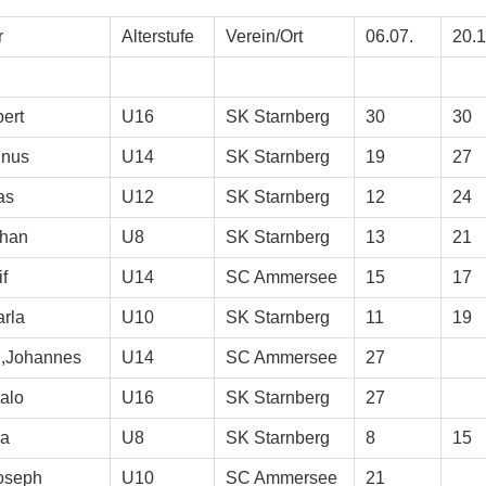
r
Alterstufe
Verein/Ort
06.07.
20.1
ert
U16
SK Starnberg
30
30
inus
U14
SK Starnberg
19
27
as
U12
SK Starnberg
12
24
ohan
U8
SK Starnberg
13
21
f
U14
SC Ammersee
15
17
rla
U10
SK Starnberg
11
19
,Johannes
U14
SC Ammersee
27
alo
U16
SK Starnberg
27
ra
U8
SK Starnberg
8
15
Joseph
U10
SC Ammersee
21