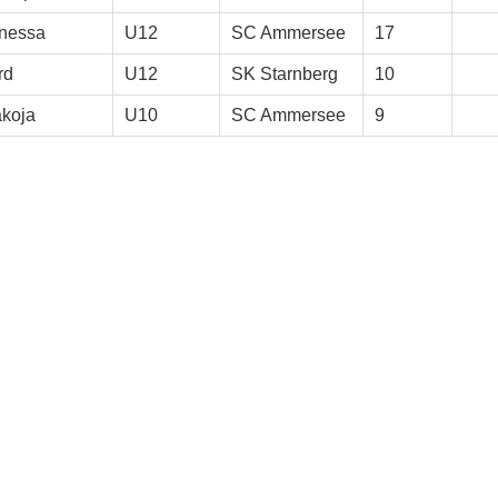
nessa
U12
SC Ammersee
17
rd
U12
SK Starnberg
10
akoja
U10
SC Ammersee
9