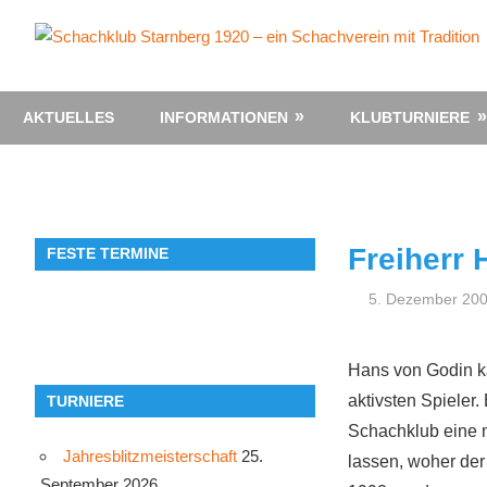
Zum
Inhalt
springen
AKTUELLES
INFORMATIONEN
KLUBTURNIERE
Freiherr
FESTE TERMINE
5. Dezember 20
Hans von Godin k
aktivsten Spieler
TURNIERE
Schachklub eine m
Jahresblitzmeisterschaft
25.
lassen, woher der
September 2026