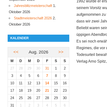
1992 wurde er ers
Jahresblitzmeisterschaft
1.
seinem Vorsitz w
Oktober 2026
aufgenommen zu we
Stadtmeisterschaft 2026
2.
dass wir zwei Jah
Oktober 2026
Beliebt waren sei
üppigen Abendbrot
KALENDER
Es sei noch erwähn
Regimes, die vor 
<<
Aug. 2026
>>
Todesurteil bewahr
M
D
M
D
F
S
S
Verlag Arno Spitz
27
28
29
30
31
1
2
3
4
5
6
7
8
9
10
11
12
13
14
15
16
17
18
19
20
21
22
23
24
25
26
27
28
29
30
31
1
2
3
4
5
6