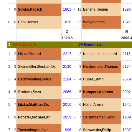
7
9
Sowka,Patrick
1861
-
11
Berisha,Regjep
1896
8
10
Denk,Tobias
1828
-
12
Wolf,Andreas
1927
Ø
Ø
1928.5
2006.
3
SK Starnberg
-
SV Ilmmünster
1
2
Litzka,Richard
2217
-
2
Knoblauch,Leonhard
2116
2
3
Steinmüller,Stephan,Dr.
2130
-
3
Niedermeier,Thomas
2174
3
4
Gschwendtner,Klaus
2104
-
4
Huber,Edwin
2079
4
5
Szalewa,Sven
2066
-
5
Kampert,Andreas
2002
5
7
Litzka,Matthias,Dr.
2010
-
6
Höller,Armin
1941
6
9
Ponater,Michael,Dr.
2059
-
7
Seisenberger,Georg
1989
7
12
Tuchenhagen,Axel
1996
-
8
Schwertler,Philip
1997