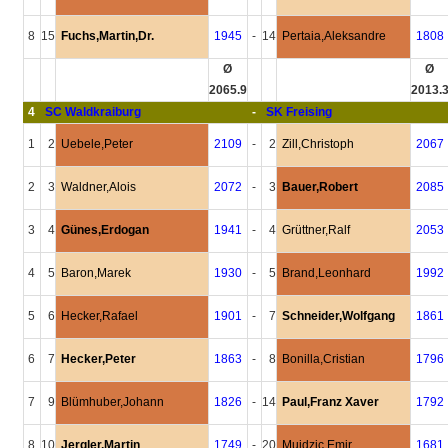
8
15
Fuchs,Martin,Dr.
1945
-
14
Pertaia,Aleksandre
1808
Ø
Ø
2065.9
2013.
4
SC Waldkraiburg
-
SK Freising
1
2
Uebele,Peter
2109
-
2
Zill,Christoph
2067
2
3
Waldner,Alois
2072
-
3
Bauer,Robert
2085
3
4
Günes,Erdogan
1941
-
4
Grüttner,Ralf
2053
4
5
Baron,Marek
1930
-
5
Brand,Leonhard
1992
5
6
Hecker,Rafael
1901
-
7
Schneider,Wolfgang
1861
6
7
Hecker,Peter
1863
-
8
Bonilla,Cristian
1796
7
9
Blümhuber,Johann
1826
-
14
Paul,Franz Xaver
1792
8
10
Jergler,Martin
1749
-
20
Mujdzic,Emir
1681