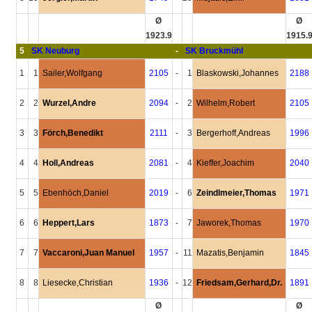
Ø
Ø
1923.9
1915.
5
SK Neuburg
-
SK Bruckmühl
1
1
Sailer,Wolfgang
2105
-
1
Blaskowski,Johannes
2188
2
2
Wurzel,Andre
2094
-
2
Wilhelm,Robert
2105
3
3
Förch,Benedikt
2111
-
3
Bergerhoff,Andreas
1996
4
4
Holl,Andreas
2081
-
4
Kieffer,Joachim
2040
5
5
Ebenhöch,Daniel
2019
-
6
Zeindlmeier,Thomas
1971
6
6
Heppert,Lars
1873
-
7
Jaworek,Thomas
1970
7
7
Vaccaroni,Juan Manuel
1957
-
11
Mazatis,Benjamin
1845
8
8
Liesecke,Christian
1936
-
12
Friedsam,Gerhard,Dr.
1891
Ø
Ø