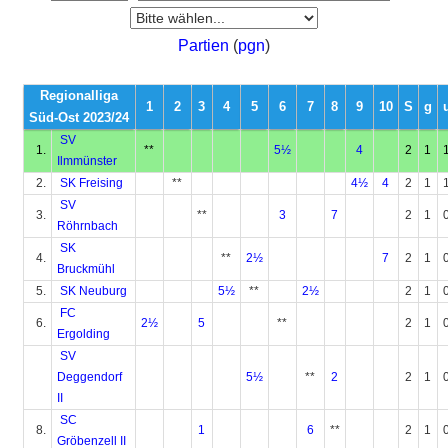
Partien
(
pgn
)
Regionalliga
1
2
3
4
5
6
7
8
9
10
S
g
Süd-Ost 2023/24
SV
1.
**
5½
4
2
1
Ilmmünster
2.
SK Freising
**
4½
4
2
1
SV
3.
**
3
7
2
1
Röhrnbach
SK
4.
**
2½
7
2
1
Bruckmühl
5.
SK Neuburg
5½
**
2½
2
1
FC
6.
2½
5
**
2
1
Ergolding
SV
Deggendorf
5½
**
2
2
1
II
SC
8.
1
6
**
2
1
Gröbenzell II