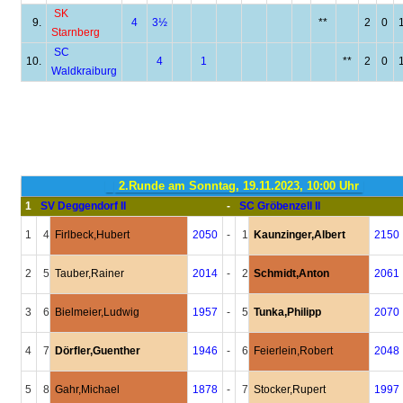
SK
9.
4
3½
**
2
0
Starnberg
SC
10.
4
1
**
2
0
Waldkraiburg
2.Runde am Sonntag, 19.11.2023, 10:00 Uhr
1
SV Deggendorf II
-
SC Gröbenzell II
1
4
Firlbeck,Hubert
2050
-
1
Kaunzinger,Albert
2150
2
5
Tauber,Rainer
2014
-
2
Schmidt,Anton
2061
3
6
Bielmeier,Ludwig
1957
-
5
Tunka,Philipp
2070
4
7
Dörfler,Guenther
1946
-
6
Feierlein,Robert
2048
5
8
Gahr,Michael
1878
-
7
Stocker,Rupert
1997