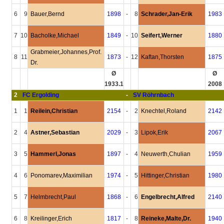
6
9
Bauer,Bernd
1898
-
8
Schrader,Jan-Erik
1983
7
10
Bacholke,Michael
1849
-
10
Seifert,Werner
1880
Grabmeier,Johannes,Prof.
8
11
1873
-
12
Kaftan,Thorsten
1875
Dr.
Ø
Ø
1933.1
2008
2
FC Ergolding
-
SV Röhrnbach
1
1
Reilein,Christian
2154
-
2
Knechtel,Roland
2142
2
4
Astner,Sebastian
2029
-
3
Lipok,Erik
2067
3
5
Hammerl,Jonas
1897
-
4
Neuwerth,Chulian
1959
4
6
Ponomarev,Maximilian
1974
-
5
Hittinger,Christian
1980
5
7
Helmbrecht,Paul
1868
-
6
Engelbrecht,Alfred
2140
6
8
Kreilinger,Erich
1817
-
8
Reineke,Malte,Dr.
1940