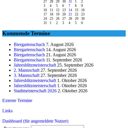
27
28
29
30
31
1
2
3
4
5
6
7
8
9
10
11
12
13
14
15
16
17
18
19
20
21
22
23
24
25
26
27
28
29
30
31
1
2
3
4
5
6
Kommende Termine
Biergartenschach
7. August 2026
Biergartenschach
14. August 2026
Biergartenschach
21. August 2026
Biergartenschach
11. September 2026
Jahresblitzmeisterschaft
25. September 2026
2. Mannschaft
27. September 2026
3. Mannschaft
27. September 2026
Jahresblitzmeisterschaft
1. Oktober 2026
Jahresblitzmeisterschaft
1. Oktober 2026
Stadtmeisterschaft 2026
2. Oktober 2026
Externe Termine
Links
Dashboard (für angemeldete Nutzer)