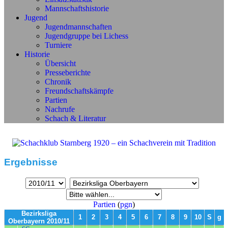
Mannschaftshistorie
Jugend
Jugendmannschaften
Jugendgruppe bei Lichess
Turniere
Historie
Übersicht
Presseberichte
Chronik
Freundschaftskämpfe
Partien
Nachrufe
Schach & Literatur
Ergebnisse
Partien
(
pgn
)
Bezirksliga
1
2
3
4
5
6
7
8
9
10
S
g
Oberbayern 2010/11