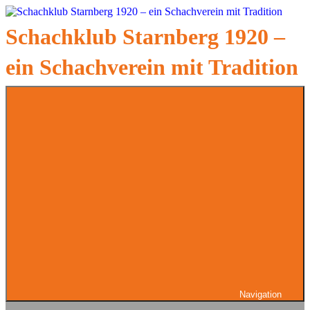
Zum
Inhalt
Schachklub Starnberg 1920 –
springen
ein Schachverein mit Tradition
Navigation