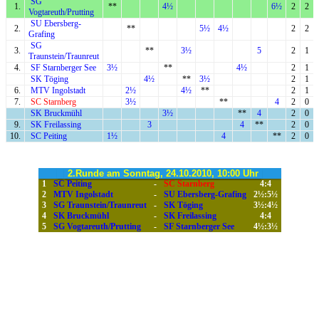
SG
1.
**
4½
6½
2
2
Vogtareuth/Prutting
SU Ebersberg-
2.
**
5½
4½
2
2
Grafing
SG
3.
**
3½
5
2
1
Traunstein/Traunreut
4.
SF Starnberger See
3½
**
4½
2
1
SK Töging
4½
**
3½
2
1
6.
MTV Ingolstadt
2½
4½
**
2
1
7.
SC Starnberg
3½
**
4
2
0
SK Bruckmühl
3½
**
4
2
0
9.
SK Freilassing
3
4
**
2
0
10.
SC Peiting
1½
4
**
2
0
2.Runde am Sonntag, 24.10.2010, 10:00 Uhr
1
SC Peiting
-
SC Starnberg
4:4
2
MTV Ingolstadt
-
SU Ebersberg-Grafing
2½:5½
3
SG Traunstein/Traunreut
-
SK Töging
3½:4½
4
SK Bruckmühl
-
SK Freilassing
4:4
5
SG Vogtareuth/Prutting
-
SF Starnberger See
4½:3½