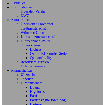
Aktuelles
Informationen
Über den Verein
DWZ
Klubturniere
Übersicht / Ehrentafel
Stadtmeisterschaft
Würmsee-Open
Jahresblitzmeisterschaft
Fünfseenland-Pokal
Online-Turniere
Lichess
Online-Blitzturnier-Serien
Quarantäneliga
Besondere Turniere
Externe Turniere
Mannschaften
Übersicht
Tabellen
1. Mannschaft
Bilanz
Ergebnisse
Partien
Partien (pgn-Download)
Historie