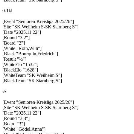
0-1kl
[Event "Senioren-Kreisliga 2025/26"]
[Site "SK Weilheim S-SK Starnberg S"]
[Date "2025.11.22"]
[Round "3.2"]
[Board "2"]
[White "Roth,Willi"]
[Black "Bourquin,Friedrich"]
[Result "½"]
[WhiteElo "1532"]
[BlackElo "1628"]
[WhiteTeam "SK Weilheim S"]
[BlackTeam "SK Starnberg S"]
½
[Event "Senioren-Kreisliga 2025/26"]
[Site "SK Weilheim S-SK Starnberg S"]
[Date "2025.11.22"]
[Round "3.3"]
[Board "3"]
[White "Gödel,Anna"]