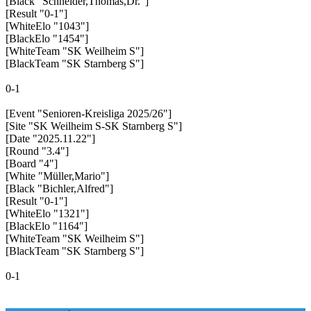
[Black "Schneider,Thomas,Dr."]
[Result "0-1"]
[WhiteElo "1043"]
[BlackElo "1454"]
[WhiteTeam "SK Weilheim S"]
[BlackTeam "SK Starnberg S"]
0-1
[Event "Senioren-Kreisliga 2025/26"]
[Site "SK Weilheim S-SK Starnberg S"]
[Date "2025.11.22"]
[Round "3.4"]
[Board "4"]
[White "Müller,Mario"]
[Black "Bichler,Alfred"]
[Result "0-1"]
[WhiteElo "1321"]
[BlackElo "1164"]
[WhiteTeam "SK Weilheim S"]
[BlackTeam "SK Starnberg S"]
0-1