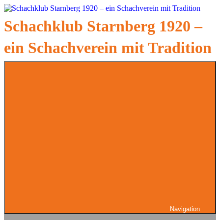
Zum
Inhalt
Schachklub Starnberg 1920 –
springen
ein Schachverein mit Tradition
Navigation