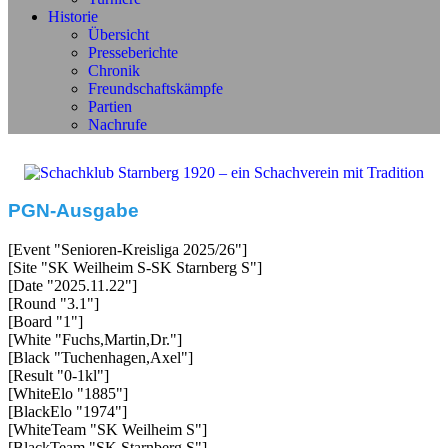
Historie
Übersicht
Presseberichte
Chronik
Freundschaftskämpfe
Partien
Nachrufe
PGN-Ausgabe
[Event "Senioren-Kreisliga 2025/26"]
[Site "SK Weilheim S-SK Starnberg S"]
[Date "2025.11.22"]
[Round "3.1"]
[Board "1"]
[White "Fuchs,Martin,Dr."]
[Black "Tuchenhagen,Axel"]
[Result "0-1kl"]
[WhiteElo "1885"]
[BlackElo "1974"]
[WhiteTeam "SK Weilheim S"]
[BlackTeam "SK Starnberg S"]