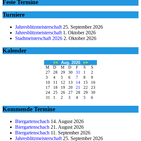
Feste Termine
Turniere
Jahresblitzmeisterschaft
25. September 2026
Jahresblitzmeisterschaft
1. Oktober 2026
Stadtmeisterschaft 2026
2. Oktober 2026
Kalender
<<
Aug. 2026
>>
M
D
M
D
F
S
S
27
28
29
30
31
1
2
3
4
5
6
7
8
9
10
11
12
13
14
15
16
17
18
19
20
21
22
23
24
25
26
27
28
29
30
31
1
2
3
4
5
6
Kommende Termine
Biergartenschach
14. August 2026
Biergartenschach
21. August 2026
Biergartenschach
11. September 2026
Jahresblitzmeisterschaft
25. September 2026