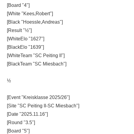
[Board "4"]
[White "Kees,Robert"]
[Black "Hoessle,Andreas"]
[Result "½"]
[WhiteElo "1627"]
[BlackElo "1639"]
[WhiteTeam "SC Peiting II"]
[BlackTeam "SC Miesbach"]
½
[Event "Kreisklasse 2025/26"]
[Site "SC Peiting II-SC Miesbach"]
[Date "2025.11.16"]
[Round "3.5"]
[Board "5"]