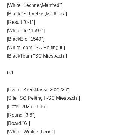
[White "Lechner,Manfred"]
[Black "Schnelzer,Matthias"]
[Result "0-1"]
[WhiteElo "1597"]
[BlackElo "1549"]
[WhiteTeam "SC Peiting II"]
[BlackTeam "SC Miesbach"]
0-1
[Event "Kreisklasse 2025/26"]
[Site "SC Peiting II-SC Miesbach"]
[Date "2025.11.16"]
[Round "3.6"]
[Board "6"]
[White "Winkler,Léon"]