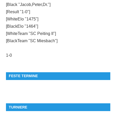
[Black "Jacob,Peter,Dr."]
[Result "1-0"]
[WhiteElo "1475"]
[BlackElo "1464"]
[WhiteTeam "SC Peiting II"]
[BlackTeam "SC Miesbach"]
1-0
FESTE TERMINE
TURNIERE