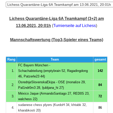
Lichess Quarantäne-Liga 6A Teamkampf (3+2) am
13.06.2021, 20:01h
(
Turnierseite auf Lichess
)
Mannschaftswertung (Top3-Spieler eines Teams)
Rang
Team
gesamt
FC Bayern München -
1.
Schachabteilung (emptybrain 52, Ragadingdong
142
46, Patzerle23 44)
OsrednjeSlovenskaEkipa - OSE (monalize 29,
2.
84
Pal1ndr0m3 28, ljubljana_hi 27)
México Jaque (ArmandoSantiago 27, RED0S 23,
3.
72
walchess 22)
sudanese chess plyers (KurdoH 34, khtabk 32,
4.
86
kharabkosti 20)