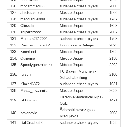
126.
mohammedGG
sudanese chess plyers
2000
127.
alfieforastero
México Jaque
1806
128.
magdiabueissa
sudanese chess plyers
1787
1
129.
Gliewald
México Jaque
1628
130.
sniperzizooo
sudanese chess plyers
2002
1
131.
Mustafa2312994
sudanese chess plyers
1798
132.
PavicevicJovan04
Podunavac - Belegiš
2093
133.
KeenFeet
México Jaque
1892
134.
Quinoma
México Jaque
2158
135.
Speedygonzalezmx
México Jaque
2202
FC Bayern München -
136.
furschi
2100
Schachabteilung
137.
Khaled6372
sudanese chess plyers
1031
138.
Missa_Escamilla
México Jaque
2032
OsrednjeSlovenskaEkipa -
139.
SLOw-Lion
1471
OSE
Šahovski savez grada
140.
savanovic
2008
Kragujevca
141.
BallCrusher80
sudanese chess plyers
1939