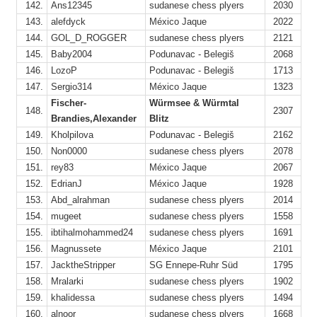
142.
Ans12345
sudanese chess plyers
2030
143.
alefdyck
México Jaque
2022
144.
GOL_D_ROGGER
sudanese chess plyers
2121
145.
Baby2004
Podunavac - Belegiš
2068
146.
LozoP
Podunavac - Belegiš
1713
147.
Sergio314
México Jaque
1323
Fischer-
Würmsee & Würmtal
148.
2307
Brandies,Alexander
Blitz
149.
Kholpilova
Podunavac - Belegiš
2162
150.
Non0000
sudanese chess plyers
2078
151.
rey83
México Jaque
2067
152.
EdrianJ
México Jaque
1928
153.
Abd_alrahman
sudanese chess plyers
2014
154.
mugeet
sudanese chess plyers
1558
155.
ibtihalmohammed24
sudanese chess plyers
1691
156.
Magnussete
México Jaque
2101
157.
JacktheStripper
SG Ennepe-Ruhr Süd
1795
158.
Mralarki
sudanese chess plyers
1902
159.
khalidessa
sudanese chess plyers
1494
160.
alnoor
sudanese chess plyers
1668