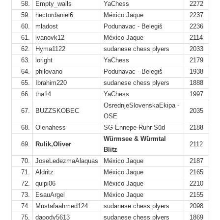
58.
Empty_walls
YaChess
2272
9
59.
hectordaniel6
México Jaque
2237
7
60.
mladost
Podunavac - Belegiš
2236
61.
ivanovk12
México Jaque
2114
1
62.
Hyma1122
sudanese chess plyers
2033
1
63.
loright
YaChess
2179
1
64.
philovano
Podunavac - Belegiš
1938
65.
Ibrahim220
sudanese chess plyers
1888
10
66.
tha14
YaChess
1997
1
OsrednjeSlovenskaEkipa -
1
67.
BUZZSKOBEC
2035
OSE
1
68.
Olenahess
SG Ennepe-Ruhr Süd
2188
9
Würmsee & Würmtal
1
69.
Rulik,Oliver
2112
Blitz
70.
JoseLedezmaAlaquas
México Jaque
2187
71.
Aldritz
México Jaque
2165
72.
quipi06
México Jaque
2210
73.
EsauArgel
México Jaque
2155
8
74.
Mustafaahmed124
sudanese chess plyers
2098
8
75.
daoody5613
sudanese chess plyers
1869