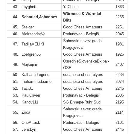
43.
spyghetti
YaChess
1863
1
Würmsee & Würmtal
44.
Schmied,Johannes
2265
4
Blitz
1
45.
Steiger
Good Chess Amateurs
2251
46.
AleksandarVe
Podunavac - Belegiš
2045
4
Šahovski savez grada
47.
TadijaVELIKI
1981
Kragujevca
7
48.
Loefgren66
Good Chess Amateurs
1926
15
OsrednjeSlovenskaEkipa -
15
49.
Majkujim
2407
OSE
50.
Kalbash-Legend
sudanese chess plyers
2234
10
51.
mohammedaamer
sudanese chess plyers
2074
1
52.
Tazi81
Good Chess Amateurs
2245
53.
PaulOlivier
Podunavac - Belegiš
2306
54.
Karlov111
SG Ennepe-Ruhr Süd
2195
Šahovski savez grada
10
55.
Zoca
2114
Kragujevca
7
56.
OneAttack
Podunavac - Belegiš
2101
2
57.
JensLyn
Good Chess Amateurs
2446