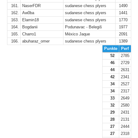
161.
NaserFDR
sudanese chess plyers
1490
162.
Aw0ba
sudanese chess plyers
1441
163.
Elamin18
sudanese chess plyers
1770
164.
Bogdanii
Podunavac - Belegiš
1977
165.
Charro1
México Jaque
2091
166.
abuharaz_omer
sudanese chess plyers
1389
Punkte
Perf
52
2785
46
2729
44
2631
42
2341
34
2527
34
2317
33
2649
32
2580
29
2431
28
2131
27
2444
27
2318