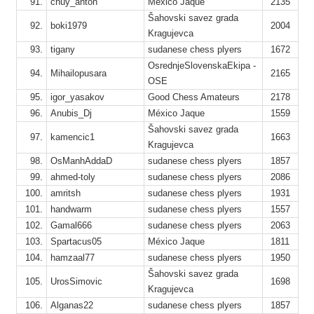
91.
chuy_anton
México Jaque
2135
1
Šahovski savez grada
10
92.
boki1979
2004
Kragujevca
93.
tigany
sudanese chess plyers
1672
12
OsrednjeSlovenskaEkipa -
1
94.
Mihailopusara
2165
OSE
95.
igor_yasakov
Good Chess Amateurs
2178
1
96.
Anubis_Dj
México Jaque
1559
12
Šahovski savez grada
1
97.
kamencic1
1663
Kragujevca
98.
OsManhAddaD
sudanese chess plyers
1857
99.
ahmed-toly
sudanese chess plyers
2086
1
100.
amritsh
sudanese chess plyers
1931
1
101.
handwarm
sudanese chess plyers
1557
6
102.
Gamal666
sudanese chess plyers
2063
1
103.
Spartacus05
México Jaque
1811
1
104.
hamzaal77
sudanese chess plyers
1950
12
Šahovski savez grada
105.
UrosSimovic
1698
1
Kragujevca
106.
Alganas22
sudanese chess plyers
1857
10