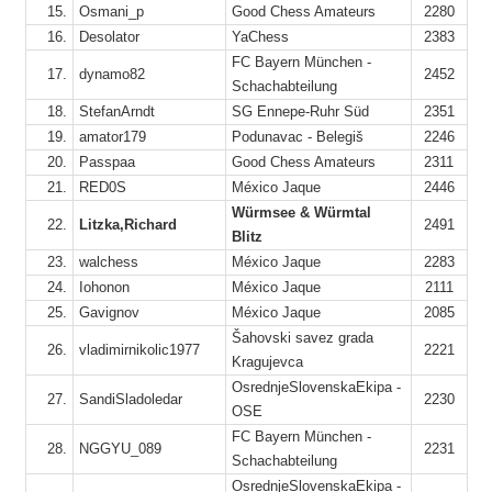
15.
Osmani_p
Good Chess Amateurs
2280
16.
Desolator
YaChess
2383
FC Bayern München -
3
17.
dynamo82
2452
Schachabteilung
13
18.
StefanArndt
SG Ennepe-Ruhr Süd
2351
3
19.
amator179
Podunavac - Belegiš
2246
3
20.
Passpaa
Good Chess Amateurs
2311
15
21.
RED0S
México Jaque
2446
5
Würmsee & Würmtal
22.
Litzka,Richard
2491
Blitz
5
23.
walchess
México Jaque
2283
3
24.
Iohonon
México Jaque
2111
25.
Gavignov
México Jaque
2085
Šahovski savez grada
26.
vladimirnikolic1977
2221
Kragujevca
OsrednjeSlovenskaEkipa -
27.
SandiSladoledar
2230
8
OSE
6
FC Bayern München -
28.
NGGYU_089
2231
Schachabteilung
OsrednjeSlovenskaEkipa -