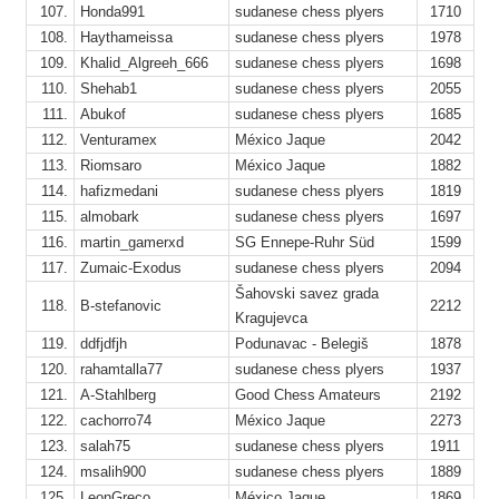
107.
Honda991
sudanese chess plyers
1710
3
108.
Haythameissa
sudanese chess plyers
1978
9
109.
Khalid_Algreeh_666
sudanese chess plyers
1698
1
110.
Shehab1
sudanese chess plyers
2055
1
111.
Abukof
sudanese chess plyers
1685
112.
Venturamex
México Jaque
2042
1
113.
Riomsaro
México Jaque
1882
9
114.
hafizmedani
sudanese chess plyers
1819
115.
almobark
sudanese chess plyers
1697
116.
martin_gamerxd
SG Ennepe-Ruhr Süd
1599
117.
Zumaic-Exodus
sudanese chess plyers
2094
Šahovski savez grada
118.
B-stefanovic
2212
Kragujevca
8
119.
ddfjdfjh
Podunavac - Belegiš
1878
120.
rahamtalla77
sudanese chess plyers
1937
121.
A-Stahlberg
Good Chess Amateurs
2192
122.
cachorro74
México Jaque
2273
9
123.
salah75
sudanese chess plyers
1911
124.
msalih900
sudanese chess plyers
1889
6
125.
LeonGreco
México Jaque
1869