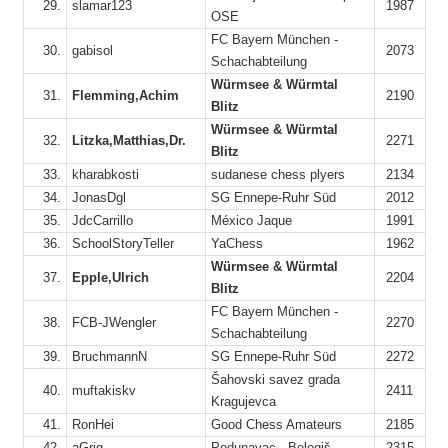
29.
slamar123
1987
OSE
FC Bayern München -
30.
gabisol
2073
Schachabteilung
12
Würmsee & Würmtal
31.
Flemming,Achim
2190
6
Blitz
1
Würmsee & Würmtal
32.
Litzka,Matthias,Dr.
2271
Blitz
33.
kharabkosti
sudanese chess plyers
2134
8
34.
JonasDgl
SG Ennepe-Ruhr Süd
2012
35.
JdcCarrillo
México Jaque
1991
36.
SchoolStoryTeller
YaChess
1962
9
Würmsee & Würmtal
37.
Epple,Ulrich
2204
7
Blitz
FC Bayern München -
38.
FCB-JWengler
2270
10
Schachabteilung
15
39.
BruchmannN
SG Ennepe-Ruhr Süd
2272
5
Šahovski savez grada
40.
muftakiskv
2411
4
Kragujevca
41.
RonHei
Good Chess Amateurs
2185
42.
aGrig
Podunavac - Belegiš
2315