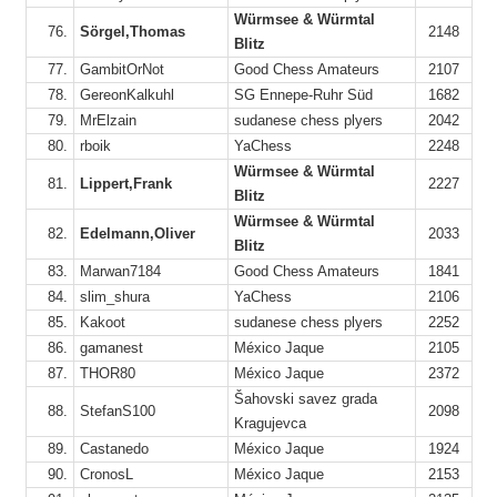
Würmsee & Würmtal
8
76.
Sörgel,Thomas
2148
Blitz
77.
GambitOrNot
Good Chess Amateurs
2107
1
78.
GereonKalkuhl
SG Ennepe-Ruhr Süd
1682
1
79.
MrElzain
sudanese chess plyers
2042
1
80.
rboik
YaChess
2248
12
Würmsee & Würmtal
81.
Lippert,Frank
2227
Blitz
12
Würmsee & Würmtal
82.
Edelmann,Oliver
2033
Blitz
83.
Marwan7184
Good Chess Amateurs
1841
1
84.
slim_shura
YaChess
2106
3
85.
Kakoot
sudanese chess plyers
2252
5
86.
gamanest
México Jaque
2105
1
87.
THOR80
México Jaque
2372
1
Šahovski savez grada
15
88.
StefanS100
2098
Kragujevca
9
89.
Castanedo
México Jaque
1924
90.
CronosL
México Jaque
2153
1