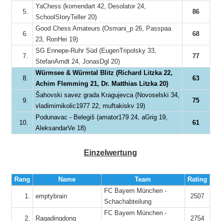
YaChess (komendart 42, Desolator 24,
5.
86
SchoolStoryTeller 20)
Good Chess Amateurs (Osmani_p 26, Passpaa
6.
68
23, RonHei 19)
SG Ennepe-Ruhr Süd (EugenTripolsky 33,
7.
77
StefanArndt 24, JonasDgl 20)
Würmsee & Würmtal Blitz (Richard Litzka 22,
8.
63
Achim Flemming 21, Dr. Matthias Litzka 20)
Šahovski savez grada Kragujevca (Novoselski 34,
9.
75
vladimirnikolic1977 22, muftakiskv 19)
Podunavac - Belegiš (amator179 24, aGrig 19,
10.
61
AleksandarVe 18)
Einzelwertung
Rang
Name
Team
Rating
FC Bayern München -
1.
emptybrain
2507
Schachabteilung
FC Bayern München -
1
2.
Ragadingdong
2754