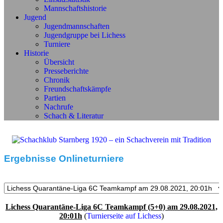
Mannschaftshistorie
Jugend
Jugendmannschaften
Jugendgruppe bei Lichess
Turniere
Historie
Übersicht
Presseberichte
Chronik
Freundschaftskämpfe
Partien
Nachrufe
Schach & Literatur
Ergebnisse Onlineturniere
Lichess Quarantäne-Liga 6C Teamkampf (5+0) am 29.08.2021,
20:01h
(
Turnierseite auf Lichess
)