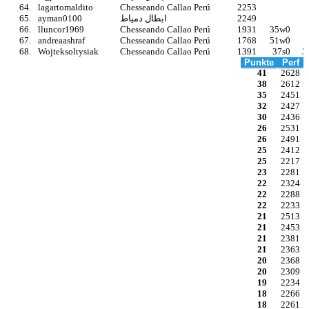
64.
lagartomaldito
Chesseando Callao Perú
2253
65.
ayman0100
ابطال دمياط
2249
66.
lluncor1969
Chesseando Callao Perú
1931
35w0
67.
andreaashraf
Chesseando Callao Perú
1768
51w0
68.
Wojteksoltysiak
Chesseando Callao Perú
1391
37s0
3
Punkte
Perf
41
2628
38
2612
35
2451
32
2427
30
2436
26
2531
26
2491
25
2412
25
2217
23
2281
22
2324
22
2288
22
2233
21
2513
21
2453
21
2381
21
2363
20
2368
20
2309
19
2234
18
2266
18
2261