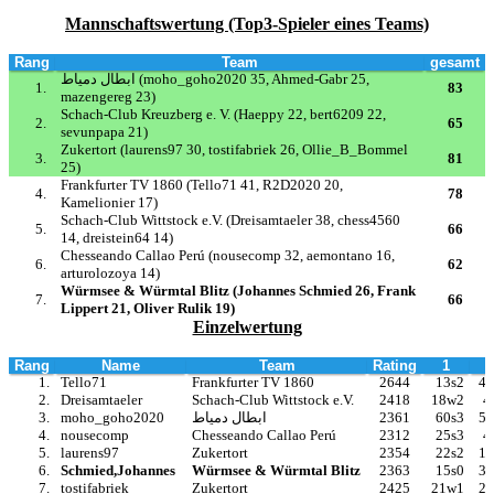
Mannschaftswertung (Top3-Spieler eines Teams)
Rang
Team
gesamt
ابطال دمياط (moho_goho2020 35, Ahmed-Gabr 25,
1.
83
mazengereg 23)
Schach-Club Kreuzberg e. V. (Haeppy 22, bert6209 22,
2.
65
sevunpapa 21)
Zukertort (laurens97 30, tostifabriek 26, Ollie_B_Bommel
3.
81
25)
Frankfurter TV 1860 (Tello71 41, R2D2020 20,
4.
78
Kamelionier 17)
Schach-Club Wittstock e.V. (Dreisamtaeler 38, chess4560
5.
66
14, dreistein64 14)
Chesseando Callao Perú (nousecomp 32, aemontano 16,
6.
62
arturolozoya 14)
Würmsee & Würmtal Blitz (Johannes Schmied 26, Frank
7.
66
Lippert 21, Oliver Rulik 19)
Einzelwertung
Rang
Name
Team
Rating
1
1.
Tello71
Frankfurter TV 1860
2644
13s2
41
2.
Dreisamtaeler
Schach-Club Wittstock e.V.
2418
18w2
4
3.
moho_goho2020
ابطال دمياط
2361
60s3
55
4.
nousecomp
Chesseando Callao Perú
2312
25s3
4
5.
laurens97
Zukertort
2354
22s2
17
6.
Schmied,Johannes
Würmsee & Würmtal Blitz
2363
15s0
35
7.
tostifabriek
Zukertort
2425
21w1
24