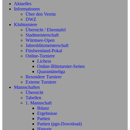
Aktuelles
Informationen
Über den Verein
DWZ
Klubturniere
Übersicht / Ehrentafel
Stadtmeisterschaft
Würmsee-Open
Jahresblitzmeisterschaft
Fünfseenland-Pokal
Online-Turniere
Lichess
Online-Blitzturnier-Serien
Quarantäneliga
Besondere Turniere
Externe Turniere
Mannschaften
Übersicht
Tabellen
1. Mannschaft
Bilanz
Ergebnisse
Partien
Partien (pgn-Download)
Historie