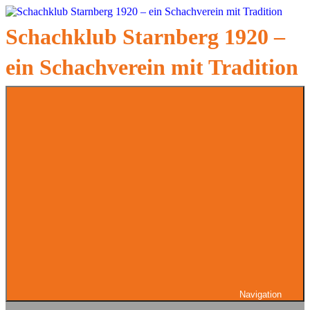
Zum
Inhalt
Schachklub Starnberg 1920 –
springen
ein Schachverein mit Tradition
Navigation