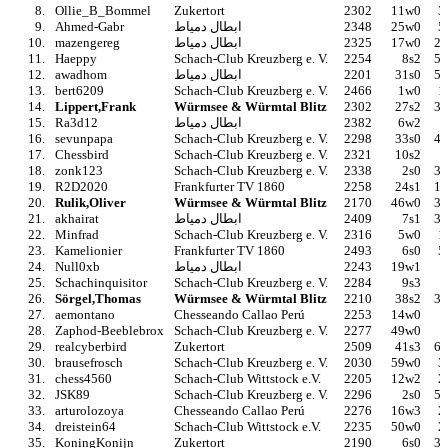
8.
Ollie_B_Bommel
Zukertort
2302
11w0
3
9.
Ahmed-Gabr
ابطال دمياط
2348
25w0
5
10.
mazengereg
ابطال دمياط
2325
17w0
22
11.
Haeppy
Schach-Club Kreuzberg e. V.
2254
8s2
52
12.
awadhom
ابطال دمياط
2201
31s0
58
13.
bert6209
Schach-Club Kreuzberg e. V.
2466
1w0
1
14.
Lippert,Frank
Würmsee & Würmtal Blitz
2302
27s2
31
15.
Ra3d12
ابطال دمياط
2382
6w2
16.
sevunpapa
Schach-Club Kreuzberg e. V.
2298
33s0
40
17.
Chessbird
Schach-Club Kreuzberg e. V.
2321
10s2
18.
zonk123
Schach-Club Kreuzberg e. V.
2338
2s0
36
19.
R2D2020
Frankfurter TV 1860
2258
24s1
13
20.
Rulik,Oliver
Würmsee & Würmtal Blitz
2170
46w0
34
21.
akhairat
ابطال دمياط
2409
7s1
38
22.
Minfrad
Schach-Club Kreuzberg e. V.
2316
5w0
1
23.
Kamelionier
Frankfurter TV 1860
2493
6s0
5
24.
Null0xb
ابطال دمياط
2243
19w1
25.
Schachinquisitor
Schach-Club Kreuzberg e. V.
2284
9s3
4
26.
Sörgel,Thomas
Würmsee & Würmtal Blitz
2210
38s2
31
27.
aemontano
Chesseando Callao Perú
2253
14w0
28.
Zaphod-Beeblebrox
Schach-Club Kreuzberg e. V.
2277
49w0
29.
realcyberbird
Zukertort
2509
41s3
60
30.
brausefrosch
Schach-Club Kreuzberg e. V.
2030
59w0
3
31.
chess4560
Schach-Club Wittstock e.V.
2205
12w2
2
32.
JSK89
Schach-Club Kreuzberg e. V.
2296
2s0
59
33.
arturolozoya
Chesseando Callao Perú
2276
16w3
2
34.
dreistein64
Schach-Club Wittstock e.V.
2235
50w0
2
35.
KoningKonijn
Zukertort
2190
6s0
30