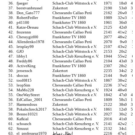
36.
fjaeger
Schach-Club Wittstock e.V.
1971
18s0
40
37.
beestvanbrussel
Zukertort
2190
53s0
30
38.
Don_Gato777
Chesseando Callao Perú
2162
26w0
5
39.
RobertFedler
Frankfurter TV 1860
1989
32w3
4
40.
p41100
Frankfurter TV 1860
1961
36s0
1
41.
Katze-Dessau
Schach-Club Wittstock e.V.
2125
42s0
42.
frozennn
Chesseando Callao Perú
2141
41w2
5
43.
Chessygirl00
Frankfurter TV 1860
2077
48w2
2
44.
Allendenko1978
Chesseando Callao Perú
2070
9w0
5
45.
letsplay99
Schach-Club Wittstock e.V.
2107
43w2
3
46.
GJO
Schach-Club Wittstock e.V.
2153
20s2
4
47.
libby1
Schach-Club Kreuzberg e. V.
1944
55w2
6
48.
Freddy86
Chesseando Callao Perú
2104
43s0
34
49.
ActiveKing
Frankfurter TV 1860
2307
28s2
1
50.
jeroensch
Zukertort
2235
34s2
25
51.
shocun
Frankfurter TV 1860
2144
9w0
6
52.
tool0815
Schach-Club Wittstock e.V.
1867
38w2
1
53.
leopSim
Chesseando Callao Perú
2236
37w2
54.
MaMo228
Schach-Club Kreuzberg e. V.
1924
48w0
55.
OneWayStreet
Schach-Club Wittstock e.V.
1842
47s0
42
56.
EdCallao_2001
Chesseando Callao Perú
1809
58s3
15
57.
Harmendous
Zukertort
2122
38s0
36
58.
Pokalschreck2017
Schach-Club Wittstock e.V.
1861
12s0
56
59.
Benno10321
Schach-Club Wittstock e.V.
2027
30s2
20
60.
Kafkial
Chesseando Callao Perú
2016
41s0
3
61.
schoasch
Schach-Club Kreuzberg e. V.
2141
42w2
3
62.
Struuut
Schach-Club Kreuzberg e. V.
2132
34s1
4
63.
el_professeur1970
ابطال دمياط
2216
47w1
1