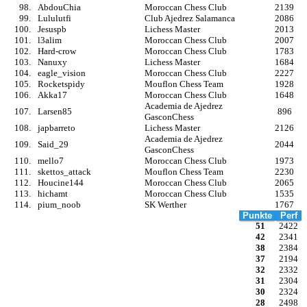
98.
AbdouChia
Moroccan Chess Club
2139
99.
Lululutfi
Club Ajedrez Salamanca
2086
100.
Jesuspb
Lichess Master
2013
101.
l3alim
Moroccan Chess Club
2007
102.
Hard-crow
Moroccan Chess Club
1783
103.
Nanuxy
Lichess Master
1684
104.
eagle_vision
Moroccan Chess Club
2227
105.
Rocketspidy
Mouflon Chess Team
1928
106.
Akka17
Moroccan Chess Club
1648
Academia de Ajedrez
107.
Larsen85
896
GasconChess
108.
japbarreto
Lichess Master
2126
Academia de Ajedrez
109.
Said_29
2044
GasconChess
110.
mello7
Moroccan Chess Club
1973
111.
skettos_attack
Mouflon Chess Team
2230
112.
Houcine144
Moroccan Chess Club
2065
113.
hichamt
Moroccan Chess Club
1535
114.
pium_noob
SK Werther
1767
Punkte
Perf
51
2422
42
2341
38
2384
37
2194
32
2332
31
2304
30
2324
28
2498