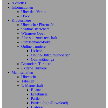
Aktuelles
Informationen
Über den Verein
DWZ
Klubturniere
Übersicht / Ehrentafel
Stadtmeisterschaft
Würmsee-Open
Jahresblitzmeisterschaft
Fünfseenland-Pokal
Online-Turniere
Lichess
Online-Blitzturnier-Serien
Quarantäneliga
Besondere Turniere
Externe Turniere
Mannschaften
Übersicht
Tabellen
1. Mannschaft
Bilanz
Ergebnisse
Partien
Partien (pgn-Download)
Historie