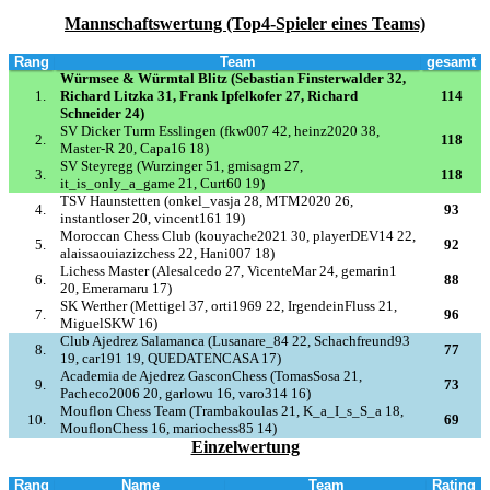
Mannschaftswertung (Top4-Spieler eines Teams)
Rang
Team
gesamt
Würmsee & Würmtal Blitz (Sebastian Finsterwalder 32,
1.
Richard Litzka 31, Frank Ipfelkofer 27, Richard
114
Schneider 24)
SV Dicker Turm Esslingen (fkw007 42, heinz2020 38,
2.
118
Master-R 20, Capa16 18)
SV Steyregg (Wurzinger 51, gmisagm 27,
3.
118
it_is_only_a_game 21, Curt60 19)
TSV Haunstetten (onkel_vasja 28, MTM2020 26,
4.
93
instantloser 20, vincent161 19)
Moroccan Chess Club (kouyache2021 30, playerDEV14 22,
5.
92
alaissaouiazizchess 22, Hani007 18)
Lichess Master (Alesalcedo 27, VicenteMar 24, gemarin1
6.
88
20, Emeramaru 17)
SK Werther (Mettigel 37, orti1969 22, IrgendeinFluss 21,
7.
96
MiguelSKW 16)
Club Ajedrez Salamanca (Lusanare_84 22, Schachfreund93
8.
77
19, car191 19, QUEDATENCASA 17)
Academia de Ajedrez GasconChess (TomasSosa 21,
9.
73
Pacheco2006 20, garlowu 16, varo314 16)
Mouflon Chess Team (Trambakoulas 21, K_a_I_s_S_a 18,
10.
69
MouflonChess 16, mariochess85 14)
Einzelwertung
Rang
Name
Team
Rating