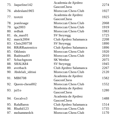
Academia de Ajedrez
75.
Jaqueline142
2274
GasconChess
76.
abdeslam1965
Moroccan Chess Club
1927
Academia de Ajedrez
77.
tzotzii
1925
GasconChess
78.
jeanlesage
Moroccan Chess Club
2068
79.
iga2003
Moroccan Chess Club
1919
80.
redhak
Moroccan Chess Club
1983
81.
da_max01
SV Steyregg
1725
82.
marck2004
Club Ajedrez Salamanca
2208
83.
Chris200758
SV Steyregg
1890
84.
RRiRRautentico
Club Ajedrez Salamanca
1896
85.
Oikhmis
Moroccan Chess Club
1920
86.
Badrinas93
Moroccan Chess Club
2010
87.
Schachgnom
SK Werther
2075
88.
SHALK84
SV Steyregg
1945
89.
averbach
Club Ajedrez Salamanca
2267
90.
Abdelali_idrissi
Moroccan Chess Club
2120
Academia de Ajedrez
91.
MB0708
1582
GasconChess
92.
Queen-chess002
Moroccan Chess Club
1552
Academia de Ajedrez
93.
jul1o
1280
GasconChess
Academia de Ajedrez
94.
Gocalvo3
1488
GasconChess
95.
RafaBaron
Club Ajedrez Salamanca
1514
96.
Rhafid123
Moroccan Chess Club
1735
97.
mohammedch
Moroccan Chess Club
1170