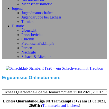
Mannschaftshistorie
Jugend
Jugendmannschaften
Jugendgruppe bei Lichess
Turniere
Historie
Übersicht
Presseberichte
Chronik
Freundschaftskämpfe
Partien
Nachrufe
Schach & Literatur
Ergebnisse Onlineturniere
Lichess Quarantäne-Liga 9A Teamkampf (3+2) am 11.03.2021,
20:01h
(
Turnierseite auf Lichess
)