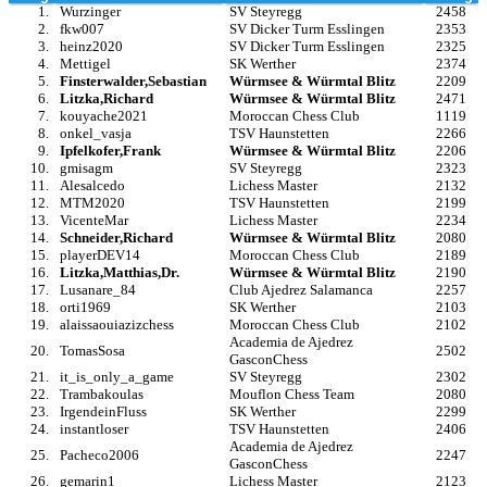
1.
Wurzinger
SV Steyregg
2458
2.
fkw007
SV Dicker Turm Esslingen
2353
3.
heinz2020
SV Dicker Turm Esslingen
2325
4.
Mettigel
SK Werther
2374
5.
Finsterwalder,Sebastian
Würmsee & Würmtal Blitz
2209
6.
Litzka,Richard
Würmsee & Würmtal Blitz
2471
7.
kouyache2021
Moroccan Chess Club
1119
8.
onkel_vasja
TSV Haunstetten
2266
9.
Ipfelkofer,Frank
Würmsee & Würmtal Blitz
2206
10.
gmisagm
SV Steyregg
2323
11.
Alesalcedo
Lichess Master
2132
12.
MTM2020
TSV Haunstetten
2199
13.
VicenteMar
Lichess Master
2234
14.
Schneider,Richard
Würmsee & Würmtal Blitz
2080
15.
playerDEV14
Moroccan Chess Club
2189
16.
Litzka,Matthias,Dr.
Würmsee & Würmtal Blitz
2190
17.
Lusanare_84
Club Ajedrez Salamanca
2257
18.
orti1969
SK Werther
2103
19.
alaissaouiazizchess
Moroccan Chess Club
2102
Academia de Ajedrez
20.
TomasSosa
2502
GasconChess
21.
it_is_only_a_game
SV Steyregg
2302
22.
Trambakoulas
Mouflon Chess Team
2080
23.
IrgendeinFluss
SK Werther
2299
24.
instantloser
TSV Haunstetten
2406
Academia de Ajedrez
25.
Pacheco2006
2247
GasconChess
26.
gemarin1
Lichess Master
2123