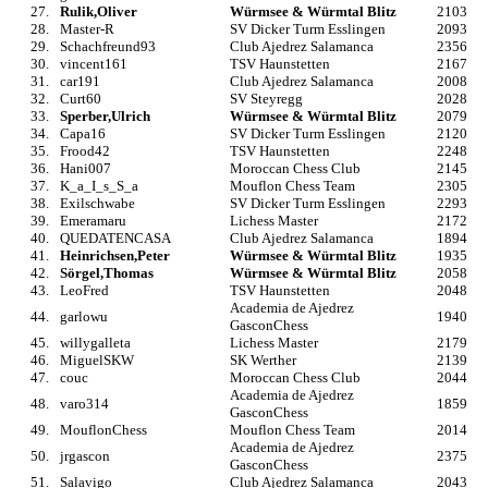
27.
Rulik,Oliver
Würmsee & Würmtal Blitz
2103
28.
Master-R
SV Dicker Turm Esslingen
2093
29.
Schachfreund93
Club Ajedrez Salamanca
2356
30.
vincent161
TSV Haunstetten
2167
31.
car191
Club Ajedrez Salamanca
2008
32.
Curt60
SV Steyregg
2028
33.
Sperber,Ulrich
Würmsee & Würmtal Blitz
2079
34.
Capa16
SV Dicker Turm Esslingen
2120
35.
Frood42
TSV Haunstetten
2248
36.
Hani007
Moroccan Chess Club
2145
37.
K_a_I_s_S_a
Mouflon Chess Team
2305
38.
Exilschwabe
SV Dicker Turm Esslingen
2293
39.
Emeramaru
Lichess Master
2172
40.
QUEDATENCASA
Club Ajedrez Salamanca
1894
41.
Heinrichsen,Peter
Würmsee & Würmtal Blitz
1935
42.
Sörgel,Thomas
Würmsee & Würmtal Blitz
2058
43.
LeoFred
TSV Haunstetten
2048
Academia de Ajedrez
44.
garlowu
1940
GasconChess
45.
willygalleta
Lichess Master
2179
46.
MiguelSKW
SK Werther
2139
47.
couc
Moroccan Chess Club
2044
Academia de Ajedrez
48.
varo314
1859
GasconChess
49.
MouflonChess
Mouflon Chess Team
2014
Academia de Ajedrez
50.
jrgascon
2375
GasconChess
51.
Salavigo
Club Ajedrez Salamanca
2043