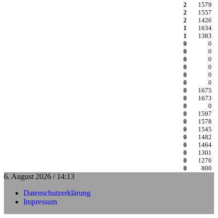
2
1579
2
1557
2
1426
1
1634
1
1383
0
0
0
0
0
0
0
0
0
0
0
0
0
1675
0
1673
0
0
0
1597
0
1578
0
1545
0
1482
0
1464
0
1301
0
1276
0
800
6. August 2026 / 14:13
Datenschutzerklärung
Impressum