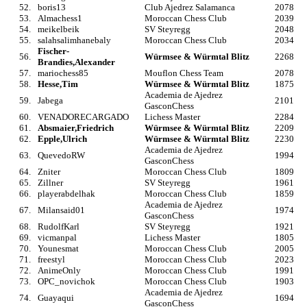
52.
boris13
Club Ajedrez Salamanca
2078
53.
Almachess1
Moroccan Chess Club
2039
54.
meikelbeik
SV Steyregg
2048
55.
salahsalimhanebaly
Moroccan Chess Club
2034
Fischer-
56.
Würmsee & Würmtal Blitz
2268
Brandies,Alexander
57.
mariochess85
Mouflon Chess Team
2078
58.
Hesse,Tim
Würmsee & Würmtal Blitz
1875
Academia de Ajedrez
59.
Jabega
2101
GasconChess
60.
VENADORECARGADO
Lichess Master
2284
61.
Absmaier,Friedrich
Würmsee & Würmtal Blitz
2209
62.
Epple,Ulrich
Würmsee & Würmtal Blitz
2230
Academia de Ajedrez
63.
QuevedoRW
1994
GasconChess
64.
Zniter
Moroccan Chess Club
1809
65.
Zillner
SV Steyregg
1961
66.
playerabdelhak
Moroccan Chess Club
1859
Academia de Ajedrez
67.
Milansaid01
1974
GasconChess
68.
RudolfKarl
SV Steyregg
1921
69.
vicmanpal
Lichess Master
1805
70.
Younesmat
Moroccan Chess Club
2005
71.
freestyl
Moroccan Chess Club
2023
72.
AnimeOnly
Moroccan Chess Club
1991
73.
OPC_novichok
Moroccan Chess Club
1903
Academia de Ajedrez
74.
Guayaqui
1694
GasconChess