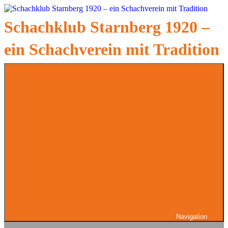
Zum
Inhalt
Schachklub Starnberg 1920 –
springen
ein Schachverein mit Tradition
Navigation