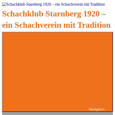
Zum
Inhalt
Schachklub Starnberg 1920 –
springen
ein Schachverein mit Tradition
Navigation