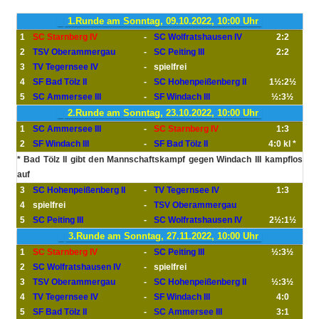
1.Runde am Sonntag, 09.10.2022, 10:00 Uhr
1
SC Starnberg IV
-
SC Wolfratshausen IV
2:2
2
TSV Oberammergau
-
SC Peiting III
2:2
3
TV Tegernsee IV
-
spielfrei
4
SF Bad Tölz II
-
SC Hohenpeißenberg II
1½:2½
5
SC Ammersee III
-
SF Windach III
½:3½
2.Runde am Sonntag, 23.10.2022, 10:00 Uhr
1
SC Ammersee III
-
SC Starnberg IV
1:3
2
SF Windach III
-
SF Bad Tölz II
4:0 kl *
* Bad Tölz II gibt den Mannschaftskampf gegen Windach III kampflos
auf
3
SC Hohenpeißenberg II
-
TV Tegernsee IV
1:3
4
spielfrei
-
TSV Oberammergau
5
SC Peiting III
-
SC Wolfratshausen IV
2½:1½
3.Runde am Sonntag, 27.11.2022, 10:00 Uhr
1
SC Starnberg IV
-
SC Peiting III
½:3½
2
SC Wolfratshausen IV
-
spielfrei
3
TSV Oberammergau
-
SC Hohenpeißenberg II
½:3½
4
TV Tegernsee IV
-
SF Windach III
4:0
5
SF Bad Tölz II
-
SC Ammersee III
3:1