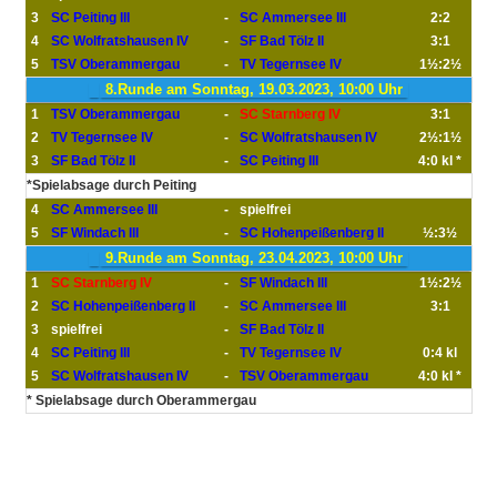
3
SC Peiting III
-
SC Ammersee III
2:2
4
SC Wolfratshausen IV
-
SF Bad Tölz II
3:1
5
TSV Oberammergau
-
TV Tegernsee IV
1½:2½
8.Runde am Sonntag, 19.03.2023, 10:00 Uhr
1
TSV Oberammergau
-
SC Starnberg IV
3:1
2
TV Tegernsee IV
-
SC Wolfratshausen IV
2½:1½
3
SF Bad Tölz II
-
SC Peiting III
4:0 kl *
*Spielabsage durch Peiting
4
SC Ammersee III
-
spielfrei
5
SF Windach III
-
SC Hohenpeißenberg II
½:3½
9.Runde am Sonntag, 23.04.2023, 10:00 Uhr
1
SC Starnberg IV
-
SF Windach III
1½:2½
2
SC Hohenpeißenberg II
-
SC Ammersee III
3:1
3
spielfrei
-
SF Bad Tölz II
4
SC Peiting III
-
TV Tegernsee IV
0:4 kl
5
SC Wolfratshausen IV
-
TSV Oberammergau
4:0 kl *
* Spielabsage durch Oberammergau