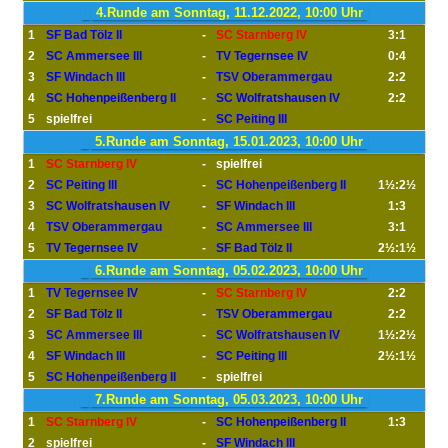
4.Runde am Sonntag, 11.12.2022, 10:00 Uhr
1
SF Bad Tölz II
-
SC Starnberg IV
3:1
2
SC Ammersee III
-
TV Tegernsee IV
0:4
3
SF Windach III
-
TSV Oberammergau
2:2
4
SC Hohenpeißenberg II
-
SC Wolfratshausen IV
2:2
5
spielfrei
-
SC Peiting III
5.Runde am Sonntag, 15.01.2023, 10:00 Uhr
1
SC Starnberg IV
-
spielfrei
2
SC Peiting III
-
SC Hohenpeißenberg II
1½:2½
3
SC Wolfratshausen IV
-
SF Windach III
1:3
4
TSV Oberammergau
-
SC Ammersee III
3:1
5
TV Tegernsee IV
-
SF Bad Tölz II
2½:1½
6.Runde am Sonntag, 05.02.2023, 10:00 Uhr
1
TV Tegernsee IV
-
SC Starnberg IV
2:2
2
SF Bad Tölz II
-
TSV Oberammergau
2:2
3
SC Ammersee III
-
SC Wolfratshausen IV
1½:2½
4
SF Windach III
-
SC Peiting III
2½:1½
5
SC Hohenpeißenberg II
-
spielfrei
7.Runde am Sonntag, 05.03.2023, 10:00 Uhr
1
SC Starnberg IV
-
SC Hohenpeißenberg II
1:3
2
spielfrei
-
SF Windach III