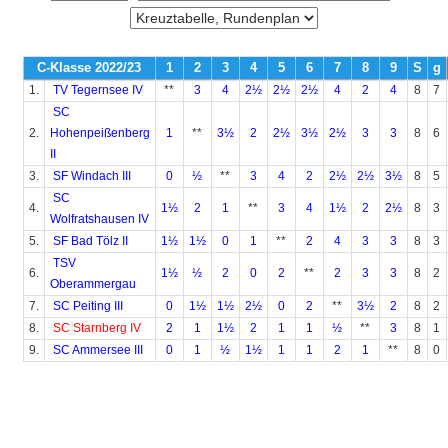
C-Klasse 2022/23
1
2
3
4
5
6
7
8
9
S
g
1.
TV Tegernsee IV
**
3
4
2½
2½
2½
4
2
4
8
7
SC
2.
Hohenpeißenberg
1
**
3½
2
2½
3½
2½
3
3
8
6
II
3.
SF Windach III
0
½
**
3
4
2
2½
2½
3½
8
5
SC
4.
1½
2
1
**
3
4
1½
2
2½
8
3
Wolfratshausen IV
5.
SF Bad Tölz II
1½
1½
0
1
**
2
4
3
3
8
3
TSV
6.
1½
½
2
0
2
**
2
3
3
8
2
Oberammergau
7.
SC Peiting III
0
1½
1½
2½
0
2
**
3½
2
8
2
8.
SC Starnberg IV
2
1
1½
2
1
1
½
**
3
8
1
9.
SC Ammersee III
0
1
½
1½
1
1
2
1
**
8
0