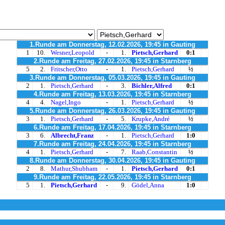
1.Runde am Donnerstag, 12.02.2026, 19:45 in Gauting
1
10.
Wesner,Leopold
-
1.
Pietsch,Gerhard
0:1
2.Runde am Freitag, 27.02.2026, 19:45 in Starnberg
5
2.
Fritscher,Otto
-
1.
Pietsch,Gerhard
½
3.Runde am Donnerstag, 05.03.2026, 19:45 in Gauting
2
1.
Pietsch,Gerhard
-
3.
Bichler,Alfred
0:1
4.Runde am Freitag, 13.03.2026, 19:45 in Starnberg
4
4.
Nagel,Ingo
-
1.
Pietsch,Gerhard
½
5.Runde am Donnerstag, 26.03.2026, 19:45 in Gauting
3
1.
Pietsch,Gerhard
-
5.
Krupke,André
½
6.Runde am Freitag, 17.04.2026, 19:45 in Starnberg
3
6.
Albrecht,Franz
-
1.
Pietsch,Gerhard
1:0
7.Runde am Freitag, 24.04.2026, 19:45 in Starnberg
4
1.
Pietsch,Gerhard
-
7.
Raab,Constantin
½
8.Runde am Donnerstag, 30.04.2026, 19:45 in Gauting
2
8.
Mathur,Shubham
-
1.
Pietsch,Gerhard
0:1
9.Runde am Freitag, 22.05.2026, 19:45 in Starnberg
5
1.
Pietsch,Gerhard
-
9.
Gödel,Anna
1:0