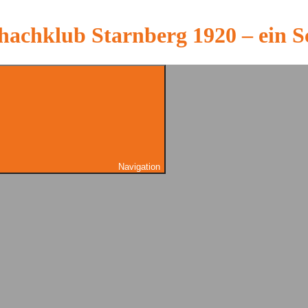
hachklub Starnberg 1920 – ein S
Navigation