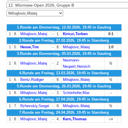
1.Runde am Donnerstag, 12.02.2026, 19:45 in Gauting
1
8.
Mihajlovic,Matej
-
1.
Kiriczi,Torben
0:1
2.Runde am Freitag, 27.02.2026, 19:45 in Starnberg
1
5.
Hesse,Tim
-
8.
Mihajlovic,Matej
1:0
3.Runde am Donnerstag, 05.03.2026, 19:45 in Gauting
Neumann-
1
8.
Mihajlovic,Matej
-
2.
½
Neupert,Heinrich
4.Runde am Freitag, 13.03.2026, 19:45 in Starnberg
1
6.
Bentz,Rüdiger
-
8.
Mihajlovic,Matej
½
5.Runde am Donnerstag, 26.03.2026, 19:45 in Gauting
1
8.
Mihajlovic,Matej
-
3.
Schönhofer,Max
-
6.Runde am Freitag, 17.04.2026, 19:45 in Starnberg
1
7.
Rzhevskiy,Sergei
-
8.
Mihajlovic,Matej
½
7.Runde am Freitag, 24.04.2026, 19:45 in Starnberg
1
8.
Mihajlovic,Matej
-
4.
Kern,Thomas
-:+