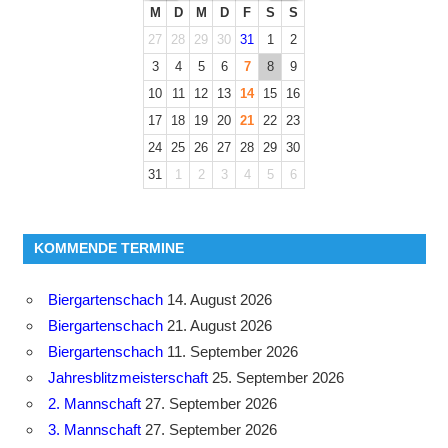
M
D
M
D
F
S
S
27
28
29
30
31
1
2
3
4
5
6
7
8
9
10
11
12
13
14
15
16
17
18
19
20
21
22
23
24
25
26
27
28
29
30
31
1
2
3
4
5
6
KOMMENDE TERMINE
Biergartenschach
14. August 2026
Biergartenschach
21. August 2026
Biergartenschach
11. September 2026
Jahresblitzmeisterschaft
25. September 2026
2. Mannschaft
27. September 2026
3. Mannschaft
27. September 2026