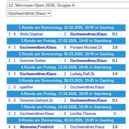
1.Runde am Donnerstag, 12.02.2026, 19:45 in Gauting
3
8.
Wehr,Stephan
-
3.
Gschwendtner,Klaus
0:1
2.Runde am Freitag, 27.02.2026, 19:45 in Starnberg
4
3.
Gschwendtner,Klaus
-
9.
Ponater,Michael,Dr.
1:0
3.Runde am Donnerstag, 05.03.2026, 19:45 in Gauting
2
1.
Sommer,Stefan
-
3.
Gschwendtner,Klaus
0:1
4.Runde am Freitag, 13.03.2026, 19:45 in Starnberg
5
3.
Gschwendtner,Klaus
-
2.
Ludwig,Ralf,Dr.
1:0
5.Runde am Donnerstag, 26.03.2026, 19:45 in Gauting
1
0.
spielfrei
-
3.
Gschwendtner,Klaus
6.Runde am Freitag, 17.04.2026, 19:45 in Starnberg
5
4.
Strecker,Gerhard,Dr.
-
3.
Gschwendtner,Klaus
0:1
7.Runde am Freitag, 24.04.2026, 19:45 in Starnberg
2
3.
Gschwendtner,Klaus
-
5.
Lochte,Thomas
½
8.Runde am Donnerstag, 30.04.2026, 19:45 in Gauting
4
6.
Absmaier,Friedrich
-
3.
Gschwendtner,Klaus
1:0