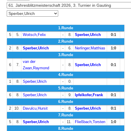
1.Runde
5
5.
Woitsch,Felix
-
8.
Sperber,Ulrich
0:1
2.Runde
2
8.
Sperber,Ulrich
-
6.
Nerlinger,Matthias
1:0
3.Runde
van der
6
7.
-
8.
Sperber,Ulrich
0:1
Zwan,Raymond
4.Runde
1
8.
Sperber,Ulrich
-
0.
5.Runde
6
8.
Sperber,Ulrich
-
9.
Ipfelkofer,Frank
0:1
6.Runde
2
10.
Davulcu,Hursit
-
8.
Sperber,Ulrich
0:1
7.Runde
5
8.
Sperber,Ulrich
-
11.
Fließbach,Torsten
1:0
8.Runde