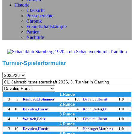
Historie
Übersicht
Presseberichte
Chronik
Freundschaftskämpfe
Partien
Nachrufe
Turnier-Spielerformular
1.Runde
3
3.
Renfordt,Johannes
-
10.
Davulcu,Hursit
1:0
2.Runde
4
10.
Davulcu,Hursit
-
4.
Koch,Dieter,Dr.
1:0
3.Runde
4
5.
Woitsch,Felix
-
10.
Davulcu,Hursit
1:0
4.Runde
3
10.
Davulcu,Hursit
-
6.
Nerlinger,Matthias
1:0
5.Runde