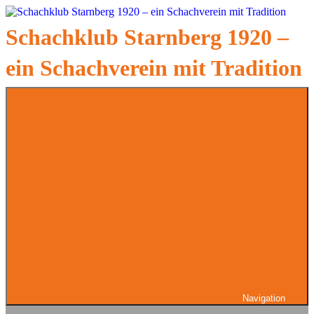
Zum
Inhalt
Schachklub Starnberg 1920 –
springen
ein Schachverein mit Tradition
Navigation