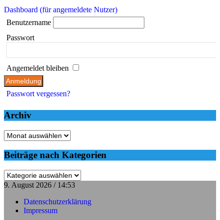
Dashboard (für angemeldete Nutzer)
Benutzername
Passwort
Angemeldet bleiben
Passwort vergessen?
Archiv
Archiv
Beiträge nach Kategorien
Beiträge
nach
9. August 2026 / 14:53
Kategorien
Datenschutzerklärung
Impressum