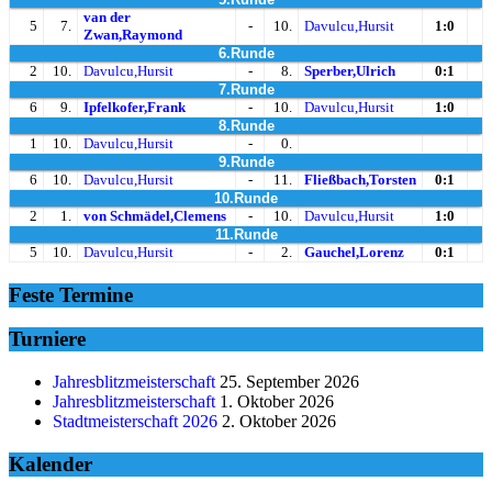
van der
5
7.
-
10.
Davulcu,Hursit
1:0
Zwan,Raymond
6.Runde
2
10.
Davulcu,Hursit
-
8.
Sperber,Ulrich
0:1
7.Runde
6
9.
Ipfelkofer,Frank
-
10.
Davulcu,Hursit
1:0
8.Runde
1
10.
Davulcu,Hursit
-
0.
9.Runde
6
10.
Davulcu,Hursit
-
11.
Fließbach,Torsten
0:1
10.Runde
2
1.
von Schmädel,Clemens
-
10.
Davulcu,Hursit
1:0
11.Runde
5
10.
Davulcu,Hursit
-
2.
Gauchel,Lorenz
0:1
Feste Termine
Turniere
Jahresblitzmeisterschaft
25. September 2026
Jahresblitzmeisterschaft
1. Oktober 2026
Stadtmeisterschaft 2026
2. Oktober 2026
Kalender