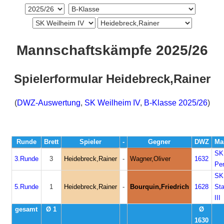
Mannschaftskämpfe 2025/26
Spielerformular Heidebreck,Rainer
(
DWZ-Auswertung
,
SK Weilheim IV
,
B-Klasse 2025/26
)
Runde
Brett
Spieler
-
Gegner
DWZ
Ma
SK
3.Runde
3
Heidebreck,Rainer
-
Wagner,Oliver
1632
Pen
SK
5.Runde
1
Heidebreck,Rainer
-
Bourquin,Friedrich
1628
Sta
III
gesamt
Ø 1
Ø
1630