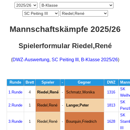
Mannschaftskämpfe 2025/26
Spielerformular Riedel,René
(
DWZ-Auswertung
,
SC Peiting III
,
B-Klasse 2025/26
)
Runde
Brett
Spieler
-
Gegner
DWZ
Mann
SK
1.Runde
4
Riedel,René
-
Schmatz,Monika
1316
Weilh
SK
2.Runde
1
Riedel,René
-
Langer,Peter
1813
Penzb
SK
3.Runde
1
Riedel,René
-
Bourquin,Friedrich
1628
Starn
III