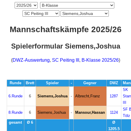
Mannschaftskämpfe 2025/26
Spielerformular Siemens,Joshua
(
DWZ-Auswertung
,
SC Peiting III
,
B-Klasse 2025/26
)
Runde
Brett
Spieler
-
Gegner
DWZ
Mann
SK
6.Runde
6
Siemens,Joshua
-
Albrecht,Franz
1287
Star
III
SF 
8.Runde
6
Siemens,Joshua
-
Mansour,Hassan
1124
Tölz 
gesamt
Ø 6
Ø
1205.5