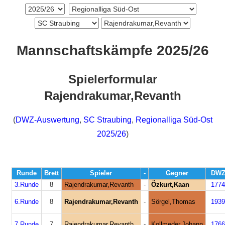
Mannschaftskämpfe 2025/26
Spielerformular
Rajendrakumar,Revanth
(
DWZ-Auswertung
,
SC Straubing
,
Regionalliga Süd-Ost
2025/26
)
Runde
Brett
Spieler
-
Gegner
DW
3.Runde
8
Rajendrakumar,Revanth
-
Özkurt,Kaan
1774
6.Runde
8
Rajendrakumar,Revanth
-
Sörgel,Thomas
1939
7.Runde
7
Rajendrakumar,Revanth
-
Kollmeder,Johann
1766