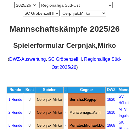
Mannschaftskämpfe 2025/26
Spielerformular Cerpnjak,Mirko
(
DWZ-Auswertung
,
SC Gröbenzell II
,
Regionalliga Süd-
Ost 2025/26
)
Runde
Brett
Spieler
-
Gegner
DWZ
Manns
SV
1.Runde
8
Cerpnjak,Mirko
-
Berisha,Regjep
1920
Röhrn
MTV
2.Runde
8
Cerpnjak,Mirko
-
Muharemagic,Asim
1910
Ingols
SK
5.Runde
8
Cerpnjak,Mirko
-
Ponater,Michael,Dr.
1969
Starn