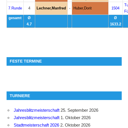
T
7.Runde
4
Lechner,Manfred
-
Huber,Dorit
1504
Fü
gesamt
Ø
Ø
4.7
1633.2
FESTE TERMINE
TURNIERE
Jahresblitzmeisterschaft
25. September 2026
Jahresblitzmeisterschaft
1. Oktober 2026
Stadtmeisterschaft 2026
2. Oktober 2026