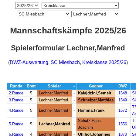
Mannschaftskämpfe 2025/26
Spielerformular Lechner,Manfred
(
DWZ-Auswertung
,
SC Miesbach
,
Kreisklasse 2025/26
)
Runde
Brett
Spieler
-
Gegner
DWZ
2.Runde
5
Lechner,Manfred
-
Kalajdzini,Semsit
1648
SK
3.Runde
5
Lechner,Manfred
-
Schnelzer,Matthias
1549
SC
TS
4.Runde
5
Lechner,Manfred
-
Homma,Frank
1672
Ar
Schatz,Hans-
T
5.Runde
5
Lechner,Manfred
-
1556
Joachim
Un
6.Runde
4
Lechner,Manfred
-
Ohlhof,Johannes
1870
SK