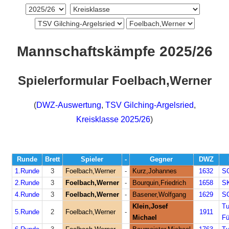
Mannschaftskämpfe 2025/26
Spielerformular Foelbach,Werner
(
DWZ-Auswertung
,
TSV Gilching-Argelsried
,
Kreisklasse 2025/26
)
Runde
Brett
Spieler
-
Gegner
DWZ
1.Runde
3
Foelbach,Werner
-
Kurz,Johannes
1632
SC
2.Runde
3
Foelbach,Werner
-
Bourquin,Friedrich
1658
SK
4.Runde
3
Foelbach,Werner
-
Basener,Wolfgang
1629
SC
Klein,Josef
T
5.Runde
2
Foelbach,Werner
-
1911
Michael
Fü