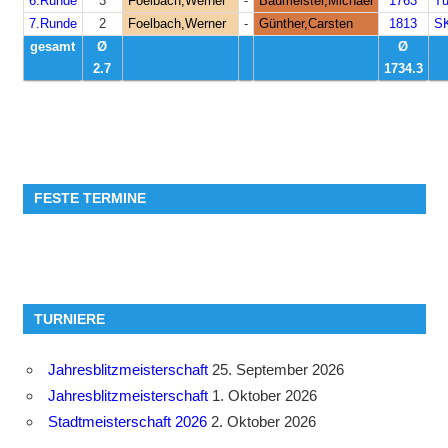
6.Runde
3
Foelbach,Werner
-
Baumeister,Michael
1763
Tu
7.Runde
2
Foelbach,Werner
-
Günther,Carsten
1813
SK
gesamt
Ø
Ø
2.7
1734.3
FESTE TERMINE
TURNIERE
Jahresblitzmeisterschaft
25. September 2026
Jahresblitzmeisterschaft
1. Oktober 2026
Stadtmeisterschaft 2026
2. Oktober 2026