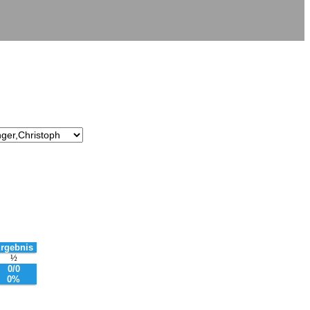
rgebnis
½
0/0
0%