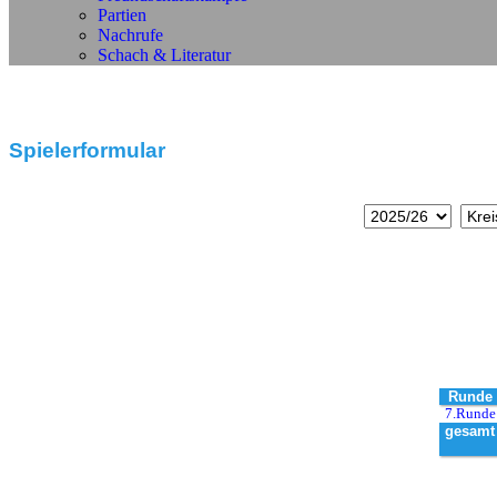
Partien
Nachrufe
Schach & Literatur
Spielerformular
Runde
7.Runde
gesamt