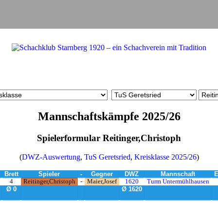
Mannschaftskämpfe 2025/26
Spielerformular Reitinger,Christoph
(
DWZ-Auswertung
,
TuS Geretsried
,
Kreisklasse 2025/26
)
Brett
Spieler
-
Gegner
DWZ
Mannschaft
E
4
Reitinger,Christoph
-
Maier,Josef
1620
Turm Untermühlhausen
Ø 0
Ø 1620