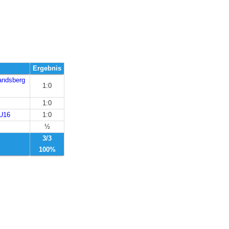
Ergebnis
andsberg
1:0
1:0
 U16
1:0
½
3/3
100%