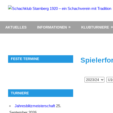
Zum
Inhalt
springen
AKTUELLES
INFORMATIONEN
KLUBTURNIERE
Spielerfo
FESTE TERMINE
TURNIERE
Jahresblitzmeisterschaft
25.
September 2026