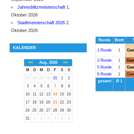
Jahresblitzmeisterschaft
1.
Oktober 2026
Stadtmeisterschaft 2026
2.
Oktober 2026
Runde
Brett
KALENDER
1.Runde
1
Gaw
2.Runde
1
Gaw
<<
Aug. 2026
>>
5.Runde
1
Gaw
M
D
M
D
F
S
S
6.Runde
1
Gaw
27
28
29
30
31
1
2
gesamt
Ø 1
3
4
5
6
7
8
9
10
11
12
13
14
15
16
17
18
19
20
21
22
23
24
25
26
27
28
29
30
31
1
2
3
4
5
6