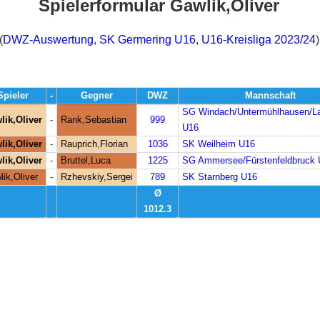
Spielerformular Gawlik,Oliver
(
DWZ-Auswertung
,
SK Germering U16
,
U16-Kreisliga 2023/24
)
Spieler
-
Gegner
DWZ
Mannschaft
SG Windach/Untermühlhausen/L
lik,Oliver
-
Rank,Sebastian
999
U16
lik,Oliver
-
Rauprich,Florian
1036
SK Weilheim U16
lik,Oliver
-
Bruttel,Luca
1225
SG Ammersee/Fürstenfeldbruck
lik,Oliver
-
Rzhevskiy,Sergei
789
SK Starnberg U16
Ø
1012.3