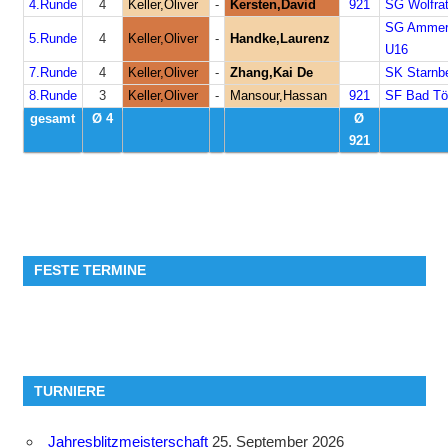
4.Runde
4
Keller,Oliver
-
Kersten,David
921
SG Wolfra
SG Ammers
5.Runde
4
Keller,Oliver
-
Handke,Laurenz
U16
7.Runde
4
Keller,Oliver
-
Zhang,Kai De
SK Starnb
8.Runde
3
Keller,Oliver
-
Mansour,Hassan
921
SF Bad Tö
gesamt
Ø 4
Ø
921
FESTE TERMINE
TURNIERE
Jahresblitzmeisterschaft
25. September 2026