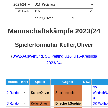
Mannschaftskämpfe 2023/24
Spielerformular Keller,Oliver
(
DWZ-Auswertung
,
SC Peiting U16
,
U16-Kreisliga
2023/24
)
Runde
Brett
Spieler
-
Gegner
DWZ
SG
2.Runde
4
Keller,Oliver
-
Stagl,Leopold
Windach/U
U16
3.Runde
4
Keller,Oliver
-
Dirscherl,Sophie
SK Weilhe