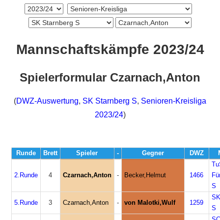
Mannschaftskämpfe 2023/24
Spielerformular Czarnach,Anton
(
DWZ-Auswertung
,
SK Starnberg S
,
Senioren-Kreisliga
2023/24
)
Runde
Brett
Spieler
-
Gegner
DWZ
Tu
2.Runde
4
Czarnach,Anton
-
Becker,Helmut
1466
Fü
S
SK
5.Runde
3
Czarnach,Anton
-
von Malotki,Wulf
1259
S
S