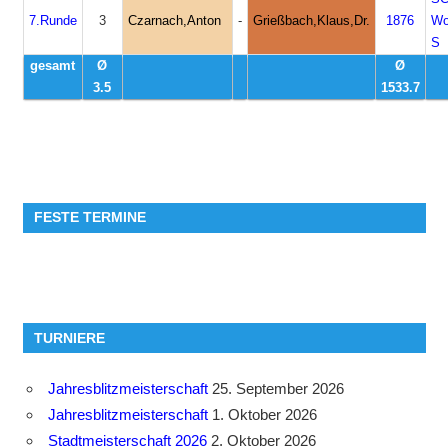
7.Runde
3
Czarnach,Anton
-
Grießbach,Klaus,Dr.
1876
Wo
S
gesamt
Ø
Ø
3.5
1533.7
FESTE TERMINE
TURNIERE
Jahresblitzmeisterschaft
25. September 2026
Jahresblitzmeisterschaft
1. Oktober 2026
Stadtmeisterschaft 2026
2. Oktober 2026