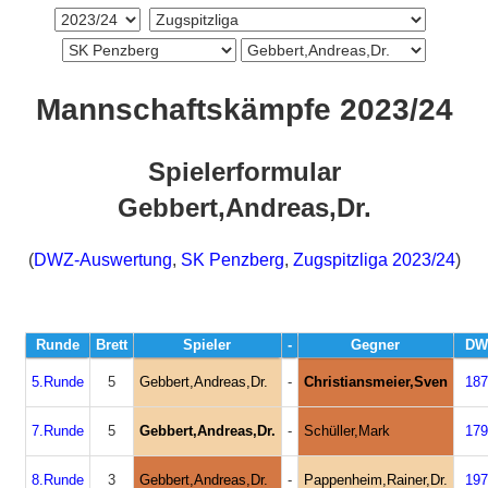
Mannschaftskämpfe 2023/24
Spielerformular
Gebbert,Andreas,Dr.
(
DWZ-Auswertung
,
SK Penzberg
,
Zugspitzliga 2023/24
)
Runde
Brett
Spieler
-
Gegner
DW
5.Runde
5
Gebbert,Andreas,Dr.
-
Christiansmeier,Sven
187
7.Runde
5
Gebbert,Andreas,Dr.
-
Schüller,Mark
179
8.Runde
3
Gebbert,Andreas,Dr.
-
Pappenheim,Rainer,Dr.
197