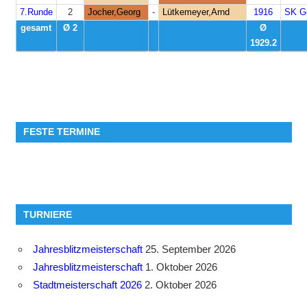
7.Runde
2
Jocher,Georg
-
Lütkemeyer,Arnd
1916
SK G
gesamt
Ø 2
Ø
1929.2
FESTE TERMINE
TURNIERE
Jahresblitzmeisterschaft
25. September 2026
Jahresblitzmeisterschaft
1. Oktober 2026
Stadtmeisterschaft 2026
2. Oktober 2026