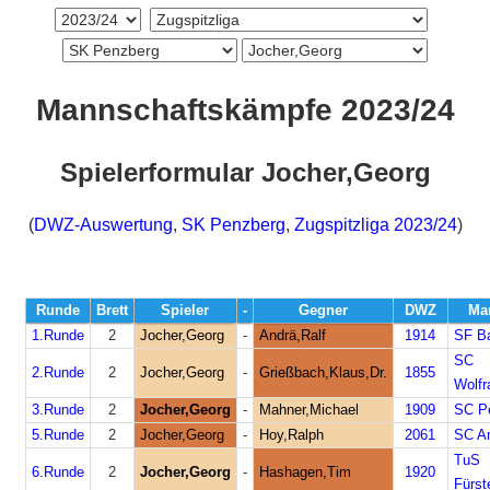
Mannschaftskämpfe 2023/24
Spielerformular Jocher,Georg
(
DWZ-Auswertung
,
SK Penzberg
,
Zugspitzliga 2023/24
)
Runde
Brett
Spieler
-
Gegner
DWZ
Ma
1.Runde
2
Jocher,Georg
-
Andrä,Ralf
1914
SF Ba
SC
2.Runde
2
Jocher,Georg
-
Grießbach,Klaus,Dr.
1855
Wolfr
3.Runde
2
Jocher,Georg
-
Mahner,Michael
1909
SC Pe
5.Runde
2
Jocher,Georg
-
Hoy,Ralph
2061
SC A
TuS
6.Runde
2
Jocher,Georg
-
Hashagen,Tim
1920
Fürst