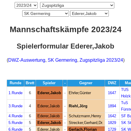
Mannschaftskämpfe 2023/24
Spielerformular Ederer,Jakob
(
DWZ-Auswertung
,
SK Germering
,
Zugspitzliga 2023/24
)
Runde
Brett
Spieler
-
Gegner
DWZ
Man
TUS
1.Runde
6
Ederer,Jakob
-
Ehrler,Günter
1647
Holzk
TuS
3.Runde
4
Ederer,Jakob
-
Riehl,Jörg
1894
Fürst
4.Runde
6
Ederer,Jakob
-
Schutzmann,Henry
1642
SF Ba
5.Runde
5
Ederer,Jakob
-
Strecker,Gerhard,Dr.
1829
SK St
6.Runde
5
Ederer,Jakob
-
Gerlach,Florian
1729
SK We