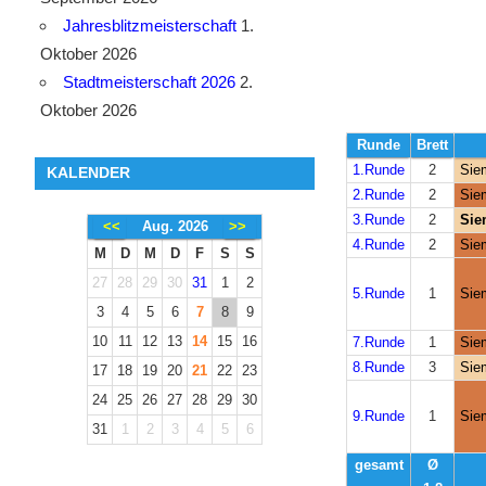
Jahresblitzmeisterschaft
1.
Oktober 2026
Stadtmeisterschaft 2026
2.
Oktober 2026
Runde
Brett
1.Runde
2
Sie
KALENDER
2.Runde
2
Sie
3.Runde
2
Sie
<<
Aug. 2026
>>
4.Runde
2
Sie
M
D
M
D
F
S
S
27
28
29
30
31
1
2
5.Runde
1
Sie
3
4
5
6
7
8
9
10
11
12
13
14
15
16
7.Runde
1
Sie
8.Runde
3
Sie
17
18
19
20
21
22
23
24
25
26
27
28
29
30
9.Runde
1
Sie
31
1
2
3
4
5
6
gesamt
Ø