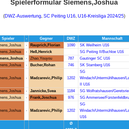
Spielerformular Siemens,Joshua
(
DWZ-Auswertung
,
SC Peiting U16
,
U16-Kreisliga 2024/25
)
Spieler
-
Gegner
DWZ
Mannschaft
mens,Joshua
-
Rauprich,Florian
1090
SK Weilheim U16
mens,Joshua
-
Heß,Henrick
SG Peiting II/Buchloe U16
mens,Joshua
-
Zhao,Youyou
787
Gautinger SC U16
mens,Joshua
-
Bucher,Rohan
746
SK Starnberg U16
SG
mens,Joshua
-
Madzarevic,Philip
1202
Windach/Untermühlhausen/L
II U16
mens,Joshua
-
Jannicke,Svea
1184
SG Wolfratshausen/Geretsri
mens,Joshua
-
Frank,Joschua
976
SG Ammersee/Fürstenfeldbr
SG
mens,Joshua
-
Madzarevic,Philip
1202
Windach/Untermühlhausen/L
U16
Ø