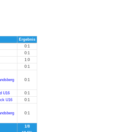
Ergebnis
0:1
0:1
1:0
0:1
andsberg
0:1
ed U16
0:1
uck U16
0:1
andsberg
0:1
1/8