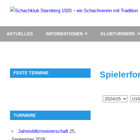
Zum
Inhalt
springen
AKTUELLES
INFORMATIONEN
KLUBTURNIERE
Spielerfo
FESTE TERMINE
TURNIERE
Jahresblitzmeisterschaft
25.
September 2026