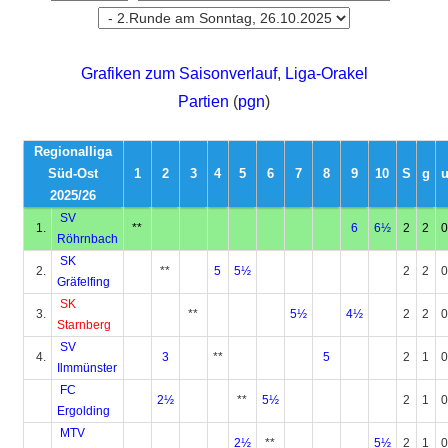
Grafiken zum Saisonverlauf
,
Liga-Orakel
Partien
(
pgn
)
Regionalliga
Süd-Ost
1
2
3
4
5
6
7
8
9
10
S
g
2025/26
SV
1.
**
6
6½
2
2
0
Röhrnbach
SK
2.
**
5
5½
2
2
0
Gräfelfing
SK
3.
**
5½
4½
2
2
0
Starnberg
SV
4.
3
**
5
2
1
0
Ilmmünster
FC
2½
**
5½
2
1
0
Ergolding
MTV
2½
**
5½
2
1
0