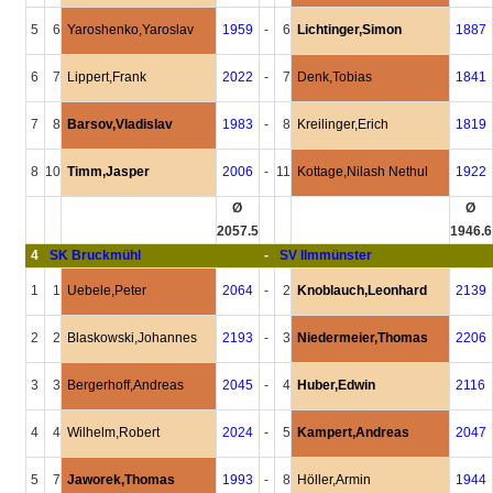
5
6
Yaroshenko,Yaroslav
1959
-
6
Lichtinger,Simon
1887
6
7
Lippert,Frank
2022
-
7
Denk,Tobias
1841
7
8
Barsov,Vladislav
1983
-
8
Kreilinger,Erich
1819
8
10
Timm,Jasper
2006
-
11
Kottage,Nilash Nethul
1922
Ø
Ø
2057.5
1946.6
4
SK Bruckmühl
-
SV Ilmmünster
1
1
Uebele,Peter
2064
-
2
Knoblauch,Leonhard
2139
2
2
Blaskowski,Johannes
2193
-
3
Niedermeier,Thomas
2206
3
3
Bergerhoff,Andreas
2045
-
4
Huber,Edwin
2116
4
4
Wilhelm,Robert
2024
-
5
Kampert,Andreas
2047
5
7
Jaworek,Thomas
1993
-
8
Höller,Armin
1944