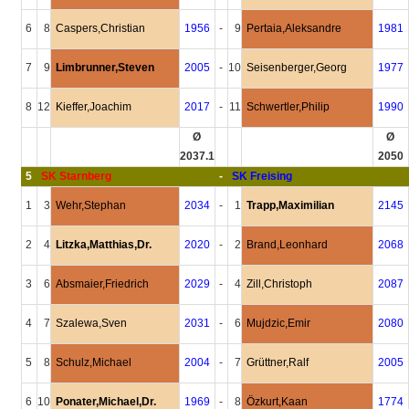
6
8
Caspers,Christian
1956
-
9
Pertaia,Aleksandre
1981
7
9
Limbrunner,Steven
2005
-
10
Seisenberger,Georg
1977
8
12
Kieffer,Joachim
2017
-
11
Schwertler,Philip
1990
Ø
Ø
2037.1
2050
5
SK Starnberg
-
SK Freising
1
3
Wehr,Stephan
2034
-
1
Trapp,Maximilian
2145
2
4
Litzka,Matthias,Dr.
2020
-
2
Brand,Leonhard
2068
3
6
Absmaier,Friedrich
2029
-
4
Zill,Christoph
2087
4
7
Szalewa,Sven
2031
-
6
Mujdzic,Emir
2080
5
8
Schulz,Michael
2004
-
7
Grüttner,Ralf
2005
6
10
Ponater,Michael,Dr.
1969
-
8
Özkurt,Kaan
1774