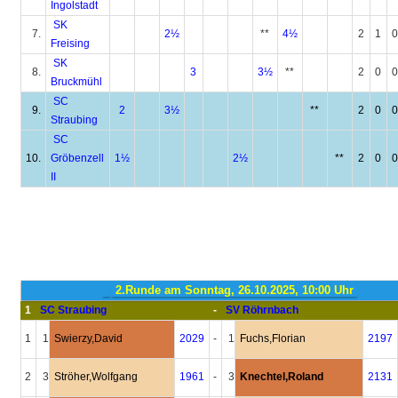
Ingolstadt
SK
7.
2½
**
4½
2
1
0
Freising
SK
8.
3
3½
**
2
0
0
Bruckmühl
SC
9.
2
3½
**
2
0
0
Straubing
SC
10.
Gröbenzell
1½
2½
**
2
0
0
II
2.Runde am Sonntag, 26.10.2025, 10:00 Uhr
1
SC Straubing
-
SV Röhrnbach
1
1
Swierzy,David
2029
-
1
Fuchs,Florian
2197
2
3
Ströher,Wolfgang
1961
-
3
Knechtel,Roland
2131