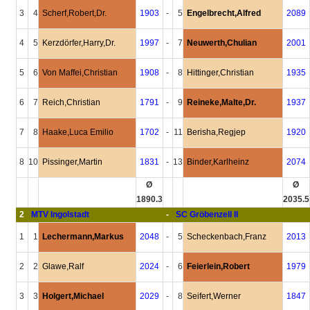
3
4
Scherf,Robert,Dr.
1903
-
5
Engelbrecht,Alfred
2089
4
5
Kerzdörfer,Harry,Dr.
1997
-
7
Neuwerth,Chulian
2001
5
6
Von Maffei,Christian
1908
-
8
Hittinger,Christian
1935
6
7
Reich,Christian
1791
-
9
Reineke,Malte,Dr.
1937
7
8
Haake,Luca Emilio
1702
-
11
Berisha,Regjep
1920
8
10
Pissinger,Martin
1831
-
13
Binder,Karlheinz
2074
Ø
Ø
1890.3
2035.5
2
MTV Ingolstadt
-
SC Gröbenzell II
1
1
Lechermann,Markus
2048
-
5
Scheckenbach,Franz
2013
2
2
Glawe,Ralf
2024
-
6
Feierlein,Robert
1979
3
3
Holgert,Michael
2029
-
8
Seifert,Werner
1847