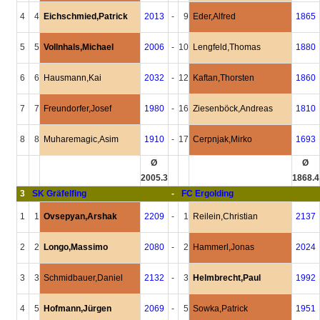
4
4
Eichschmied,Patrick
2013
-
9
Eder,Alfred
1865
5
5
Vollnhals,Michael
2006
-
10
Lengfeld,Thomas
1880
6
6
Hausmann,Kai
2032
-
12
Kaftan,Thorsten
1860
7
7
Freundorfer,Josef
1980
-
16
Ziesenböck,Andreas
1810
8
8
Muharemagic,Asim
1910
-
17
Cerpnjak,Mirko
1693
Ø
Ø
2005.3
1868.4
3
SK Gräfelfing
-
FC Ergolding
1
1
Ovsepyan,Arshak
2209
-
1
Reilein,Christian
2137
2
2
Longo,Massimo
2080
-
2
Hammerl,Jonas
2024
3
3
Schmidbauer,Daniel
2132
-
3
Helmbrecht,Paul
1992
4
5
Hofmann,Jürgen
2069
-
5
Sowka,Patrick
1951