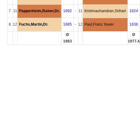
7
11
Pappenheim,Rainer,Dr.
1892
-
11
Krishnachandran,Srihari
1824
8
12
Fuchs,Martin,Dr.
1885
-
12
Paul,Franz Xaver
1836
Ø
Ø
1983
1977.4