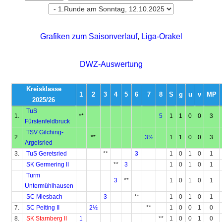
Grafiken zum Saisonverlauf
,
Liga-Orakel
DWZ-Auswertung
Kreisklasse
1
2
3
4
5
6
7
8
S
g
u
v
MP
2025/26
TuS
1.
**
5
1
1
0
0
3
Fürstenfeldbruck
TSV Gilching-
2.
**
3½
1
1
0
0
3
Argelsried
3.
TuS Geretsried
**
3
1
0
1
0
1
SK Germering II
**
3
1
0
1
0
1
Turm
3
**
1
0
1
0
1
Untermühlhausen
SC Miesbach
3
**
1
0
1
0
1
7.
SC Peiting II
2½
**
1
0
0
1
0
8.
SK Starnberg II
1
**
1
0
0
1
0