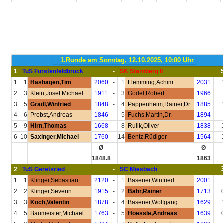
1.Runde am Sonntag, 12.10.2025, 10:00 Uhr
1
TuS Fürstenfeldbruck
-
SK Starnberg II
1
1
Hashagen,Tim
2060
-
1
Flemming,Achim
2031
2
3
Klein,Josef Michael
1911
-
3
Gödel,Robert
1966
3
5
Gradl,Winfried
1848
-
4
Pappenheim,Rainer,Dr.
1885
4
6
Probst,Andreas
1846
-
5
Fuchs,Martin,Dr.
1894
5
9
Hirn,Thomas
1668
-
8
Rulik,Oliver
1838
6
10
Saxinger,Michael
1760
-
14
Bentz,Rüdiger
1564
Ø
Ø
1848.8
1863
2
TuS Geretsried
-
SC Miesbach
1
1
Klinger,Sebastian
2120
-
1
Basener,Winfried
2001
2
2
Klinger,Severin
1915
-
2
Bähr,Rainer
1713
3
3
Koch,Valentin
1878
-
4
Basener,Wolfgang
1629
4
5
Baumeister,Michael
1763
-
5
Hoessle,Andreas
1639