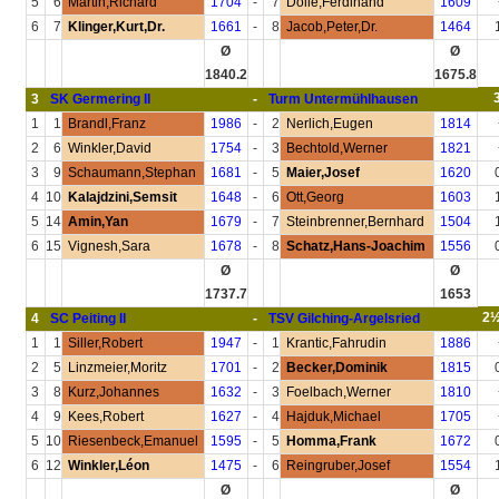
5
6
Martin,Richard
1704
-
7
Dolle,Ferdinand
1609
6
7
Klinger,Kurt,Dr.
1661
-
8
Jacob,Peter,Dr.
1464
Ø
Ø
1840.2
1675.8
3
SK Germering II
-
Turm Untermühlhausen
1
1
Brandl,Franz
1986
-
2
Nerlich,Eugen
1814
2
6
Winkler,David
1754
-
3
Bechtold,Werner
1821
3
9
Schaumann,Stephan
1681
-
5
Maier,Josef
1620
4
10
Kalajdzini,Semsit
1648
-
6
Ott,Georg
1603
5
14
Amin,Yan
1679
-
7
Steinbrenner,Bernhard
1504
6
15
Vignesh,Sara
1678
-
8
Schatz,Hans-Joachim
1556
Ø
Ø
1737.7
1653
2½
4
SC Peiting II
-
TSV Gilching-Argelsried
1
1
Siller,Robert
1947
-
1
Krantic,Fahrudin
1886
2
5
Linzmeier,Moritz
1701
-
2
Becker,Dominik
1815
3
8
Kurz,Johannes
1632
-
3
Foelbach,Werner
1810
4
9
Kees,Robert
1627
-
4
Hajduk,Michael
1705
5
10
Riesenbeck,Emanuel
1595
-
5
Homma,Frank
1672
6
12
Winkler,Léon
1475
-
6
Reingruber,Josef
1554
Ø
Ø