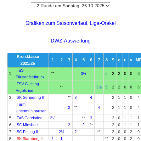
Grafiken zum Saisonverlauf
,
Liga-Orakel
DWZ-Auswertung
Kreisklasse
1
2
3
4
5
6
7
8
S
g
u
v
M
2025/26
TuS
1.
**
3½
5
2
2
0
0
6
Fürstenfeldbruck
TSV Gilching-
**
3½
5
2
2
0
0
6
Argelsried
3.
SK Germering II
**
3
4
2
1
1
0
4
Turm
3
**
4
2
1
1
0
4
Untermühlhausen
5.
TuS Geretsried
2½
**
3
2
0
1
1
1
6.
SC Miesbach
2
3
**
2
0
1
1
1
7.
SC Peiting II
2½
2
**
2
0
0
2
0
8.
SK Starnberg II
1
1
**
2
0
0
2
0