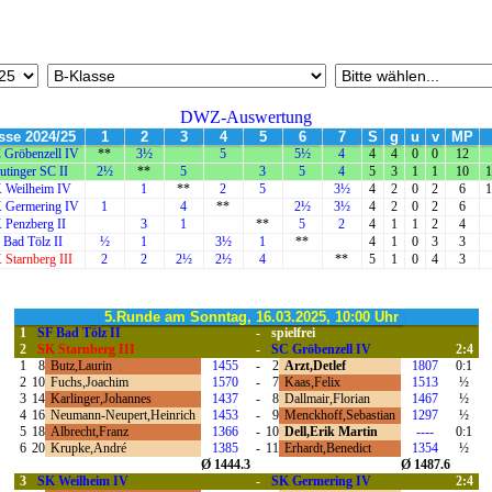
DWZ-Auswertung
sse 2024/25
1
2
3
4
5
6
7
S
g
u
v
MP
 Gröbenzell IV
**
3½
5
5½
4
4
4
0
0
12
utinger SC II
2½
**
5
3
5
4
5
3
1
1
10
1
 Weilheim IV
1
**
2
5
3½
4
2
0
2
6
1
 Germering IV
1
4
**
2½
3½
4
2
0
2
6
 Penzberg II
3
1
**
5
2
4
1
1
2
4
 Bad Tölz II
½
1
3½
1
**
4
1
0
3
3
 Starnberg III
2
2
2½
2½
4
**
5
1
0
4
3
5.Runde am Sonntag, 16.03.2025, 10:00 Uhr
1
SF Bad Tölz II
-
spielfrei
2
SK Starnberg III
-
SC Gröbenzell IV
2:4
1
8
Butz,Laurin
1455
-
2
Arzt,Detlef
1807
0:1
2
10
Fuchs,Joachim
1570
-
7
Kaas,Felix
1513
½
3
14
Karlinger,Johannes
1437
-
8
Dallmair,Florian
1467
½
4
16
Neumann-Neupert,Heinrich
1453
-
9
Menckhoff,Sebastian
1297
½
5
18
Albrecht,Franz
1366
-
10
Dell,Erik Martin
----
0:1
6
20
Krupke,André
1385
-
11
Erhardt,Benedict
1354
½
Ø 1444.3
Ø 1487.6
3
SK Weilheim IV
-
SK Germering IV
2:4