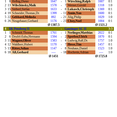
1
8
Helbig,Dieter
1647
-
1
Wirsching,Ralph
1607
0:1
2
13
Wilschinsky,Maik
1578
-
7
Werner,Gerold
1318
1:0
3
15
Stöberl,Stefan
1633
-
8
Lukasch,Christoph
1369
0:1
4
19
Schneider,Thomas,Dr.
1399
-
11
Amin,Yan
1600
0:1
5
22
Gebhard,Melinda
892
-
21
Alig,Philip
1029
1:0
6
26
Neugebauer,Gerhard
1176
-
23
Choy,Noel
1004
0:1
Ø 1387.5
Ø 1321.2
4
SK Penzberg II
-
Gautinger SC II
3:3
1
1
Schmidt,Thomas
1761
-
1
Nerlinger,Matthias
2022
0:1
2
6
Deufel-Euba,Hermann
1594
-
2
Sperber,Ulrich
1870
0:1
3
11
Wagner,Oliver
1583
-
4
Ludwig,Ralf,Dr.
1757
1:0
4
12
Waldherr,Hubert
1170
-
7
Hesse,Tim
1457
0:1
5
13
Ritter,Julian
1147
-
8
Neuhaus,Daniel
1523
1:0
6
18
Aß,Gerhard
----
-
18
Hochrein,Adrian
----
1:0
Ø 1451
Ø 1725.8