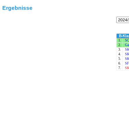
Ergebnisse
B-Kla
1.
SC
2.
Ga
3.
SK
4.
SK
5.
SK
6.
SF
7.
SK