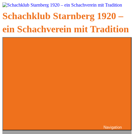
Zum
Inhalt
Schachklub Starnberg 1920 –
springen
ein Schachverein mit Tradition
Navigation