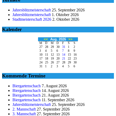
Jahresblitzmeisterschaft
25. September 2026
Jahresblitzmeisterschaft
1. Oktober 2026
Stadtmeisterschaft 2026
2. Oktober 2026
Kalender
<<
Aug. 2026
>>
M
D
M
D
F
S
S
27
28
29
30
31
1
2
3
4
5
6
7
8
9
10
11
12
13
14
15
16
17
18
19
20
21
22
23
24
25
26
27
28
29
30
31
1
2
3
4
5
6
Kommende Termine
Biergartenschach
7. August 2026
Biergartenschach
14. August 2026
Biergartenschach
21. August 2026
Biergartenschach
11. September 2026
Jahresblitzmeisterschaft
25. September 2026
2. Mannschaft
27. September 2026
3. Mannschaft
27. September 2026