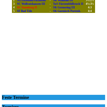
2
SG Eichenau/Puchheim
-
SK Weilheim III
5½:2½
3
SC Wolfratshausen III
-
TuS Fürstenfeldbruck II
4½:3½
4
SC Starnberg II
-
SK Germering III
4:3
5
SF Bad Tölz
-
SK Garmisch-Partenk.
4:4
Feste Termine
Turniere