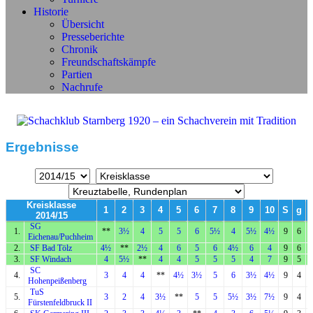
Historie
Übersicht
Presseberichte
Chronik
Freundschaftskämpfe
Partien
Nachrufe
Ergebnisse
Kreisklasse
1
2
3
4
5
6
7
8
9
10
S
g
2014/15
SG
1.
**
3½
4
5
5
6
5½
4
5½
4½
9
6
Eichenau/Puchheim
2.
SF Bad Tölz
4½
**
2½
4
6
5
6
4½
6
4
9
6
3.
SF Windach
4
5½
**
4
4
5
5
5
4
7
9
5
SC
4.
3
4
4
**
4½
3½
5
6
3½
4½
9
4
Hohenpeißenberg
TuS
5.
3
2
4
3½
**
5
5
5½
3½
7½
9
4
Fürstenfeldbruck II