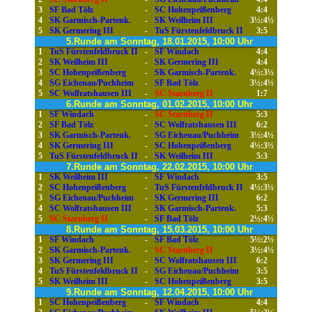
3
SF Bad Tölz
-
SC Hohenpeißenberg
4:4
4
SK Garmisch-Partenk.
-
SK Weilheim III
3½:4½
5
SK Germering III
-
TuS Fürstenfeldbruck II
3:5
5.Runde am Sonntag, 18.01.2015, 10:00 Uhr
1
TuS Fürstenfeldbruck II
-
SF Windach
4:4
2
SK Weilheim III
-
SK Germering III
4:4
3
SC Hohenpeißenberg
-
SK Garmisch-Partenk.
4½:3½
4
SG Eichenau/Puchheim
-
SF Bad Tölz
3½:4½
5
SC Wolfratshausen III
-
SC Starnberg II
1:7
6.Runde am Sonntag, 01.02.2015, 10:00 Uhr
1
SF Windach
-
SC Starnberg II
5:3
2
SF Bad Tölz
-
SC Wolfratshausen III
6:2
3
SK Garmisch-Partenk.
-
SG Eichenau/Puchheim
3½:4½
4
SK Germering III
-
SC Hohenpeißenberg
4½:3½
5
TuS Fürstenfeldbruck II
-
SK Weilheim III
5:3
7.Runde am Sonntag, 22.02.2015, 10:00 Uhr
1
SK Weilheim III
-
SF Windach
3:5
2
SC Hohenpeißenberg
-
TuS Fürstenfeldbruck II
4½:3½
3
SG Eichenau/Puchheim
-
SK Germering III
6:2
4
SC Wolfratshausen III
-
SK Garmisch-Partenk.
5:3
5
SC Starnberg II
-
SF Bad Tölz
2½:4½
8.Runde am Sonntag, 15.03.2015, 10:00 Uhr
1
SF Windach
-
SF Bad Tölz
5½:2½
2
SK Garmisch-Partenk.
-
SC Starnberg II
3½:4½
3
SK Germering III
-
SC Wolfratshausen III
6:2
4
TuS Fürstenfeldbruck II
-
SG Eichenau/Puchheim
3:5
5
SK Weilheim III
-
SC Hohenpeißenberg
3:5
9.Runde am Sonntag, 12.04.2015, 10:00 Uhr
1
SC Hohenpeißenberg
-
SF Windach
4:4