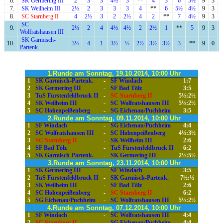
6.
SK Germering III
2
3
3
4½
3
**
4
3
6
5½
9
3
7.
SK Weilheim III
2½
2
3
3
3
4
**
6
5½
4½
9
3
8.
SC Starnberg II
4
2½
3
2
2½
4
2
**
7
4½
9
3
SC
9.
2½
2
4
4½
4½
2
2½
1
**
5
9
3
Wolfratshausen III
SK Garmisch-
10.
3½
4
1
3½
½
2½
3½
3½
3
**
9
0
Partenk.
1.Runde am Sonntag, 19.10.2014, 10:00 Uhr
1
SK Garmisch-Partenk.
-
SF Windach
1:7
2
SK Germering III
-
SF Bad Tölz
3:5
3
TuS Fürstenfeldbruck II
-
SC Starnberg II
5½:2½
4
SK Weilheim III
-
SC Wolfratshausen III
5½:2½
5
SC Hohenpeißenberg
-
SG Eichenau/Puchheim
3:5
2.Runde am Sonntag, 09.11.2014, 10:00 Uhr
1
SF Windach
-
SG Eichenau/Puchheim
4:4
2
SC Wolfratshausen III
-
SC Hohenpeißenberg
4½:3½
3
SC Starnberg II
-
SK Weilheim III
2:6
4
SF Bad Tölz
-
TuS Fürstenfeldbruck II
6:2
5
SK Garmisch-Partenk.
-
SK Germering III
2½:5½
3.Runde am Sonntag, 23.11.2014, 10:00 Uhr
1
SK Germering III
-
SF Windach
3:5
2
TuS Fürstenfeldbruck II
-
SK Garmisch-Partenk.
7½:½
3
SK Weilheim III
-
SF Bad Tölz
2:6
4
SC Hohenpeißenberg
-
SC Starnberg II
6:2
5
SG Eichenau/Puchheim
-
SC Wolfratshausen III
5½:2½
4.Runde am Sonntag, 07.12.2014, 10:00 Uhr
1
SF Windach
-
SC Wolfratshausen III
4:4
2
SC Starnberg II
-
SG Eichenau/Puchheim
4:4