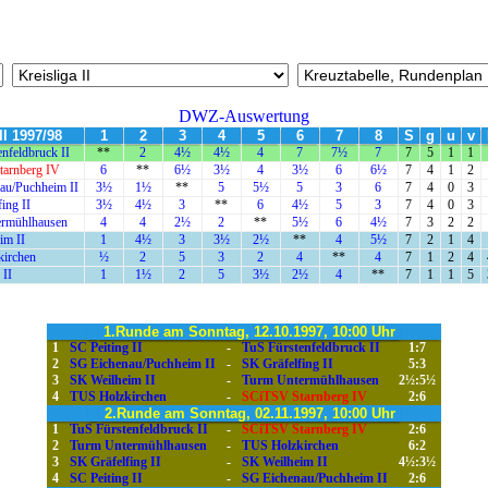
DWZ-Auswertung
II 1997/98
1
2
3
4
5
6
7
8
S
g
u
v
nfeldbruck II
**
2
4½
4½
4
7
7½
7
7
5
1
1
arnberg IV
6
**
6½
3½
4
3½
6
6½
7
4
1
2
au/Puchheim II
3½
1½
**
5
5½
5
3
6
7
4
0
3
ing II
3½
4½
3
**
6
4½
5
3
7
4
0
3
rmühlhausen
4
4
2½
2
**
5½
6
4½
7
3
2
2
im II
1
4½
3
3½
2½
**
4
5½
7
2
1
4
irchen
½
2
5
3
2
4
**
4
7
1
2
4
 II
1
1½
2
5
3½
2½
4
**
7
1
1
5
1.Runde am Sonntag, 12.10.1997, 10:00 Uhr
1
SC Peiting II
-
TuS Fürstenfeldbruck II
1:7
2
SG Eichenau/Puchheim II
-
SK Gräfelfing II
5:3
3
SK Weilheim II
-
Turm Untermühlhausen
2½:5½
4
TUS Holzkirchen
-
SCiTSV Starnberg IV
2:6
2.Runde am Sonntag, 02.11.1997, 10:00 Uhr
1
TuS Fürstenfeldbruck II
-
SCiTSV Starnberg IV
2:6
2
Turm Untermühlhausen
-
TUS Holzkirchen
6:2
3
SK Gräfelfing II
-
SK Weilheim II
4½:3½
4
SC Peiting II
-
SG Eichenau/Puchheim II
2:6