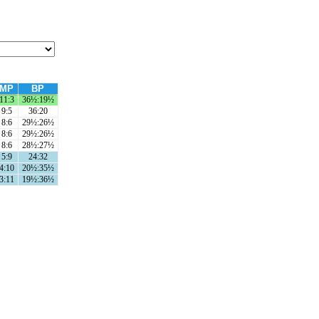
MP
BP
11:3
36½:19½
9:5
36:20
8:6
29½:26½
8:6
29½:26½
8:6
28½:27½
5:9
24:32
4:10
20½:35½
3:11
19½:36½