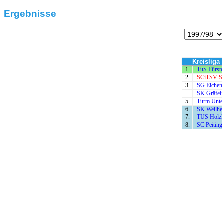
Ergebnisse
Kreisliga 
1.
TuS Fürste
2.
SCiTSV St
3.
SG Eichen
SK Gräfelf
5.
Turm Unte
6.
SK Weilhe
7.
TUS Holzk
8.
SC Peiting