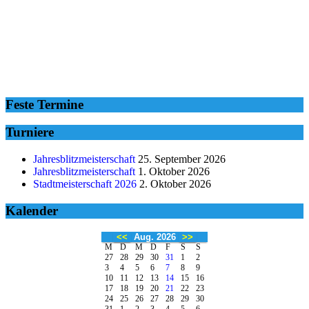
Feste Termine
Turniere
Jahresblitzmeisterschaft
25. September 2026
Jahresblitzmeisterschaft
1. Oktober 2026
Stadtmeisterschaft 2026
2. Oktober 2026
Kalender
<<
Aug. 2026
>>
M
D
M
D
F
S
S
27
28
29
30
31
1
2
3
4
5
6
7
8
9
10
11
12
13
14
15
16
17
18
19
20
21
22
23
24
25
26
27
28
29
30
31
1
2
3
4
5
6