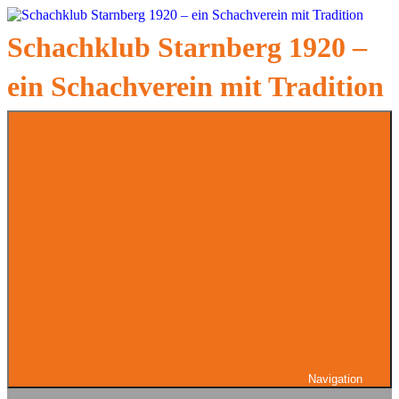
Zum
Inhalt
Schachklub Starnberg 1920 –
springen
ein Schachverein mit Tradition
Navigation