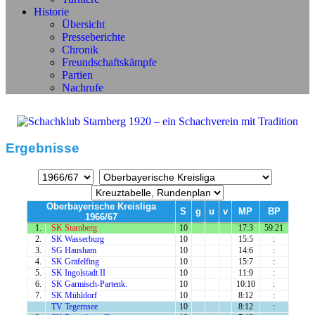
Historie
Übersicht
Presseberichte
Chronik
Freundschaftskämpfe
Partien
Nachrufe
Ergebnisse
Oberbayerische Kreisliga
S
g
u
v
MP
BP
1966/67
1.
SK Starnberg
10
17:3
59:21
2.
SK Wasserburg
10
15:5
:
3.
SG Hausham
10
14:6
:
4.
SK Gräfelfing
10
15:7
:
5.
SK Ingolstadt II
10
11:9
:
6.
SK Garmisch-Partenk.
10
10:10
:
7.
SK Mühldorf
10
8:12
:
TV Tegernsee
10
8:12
: