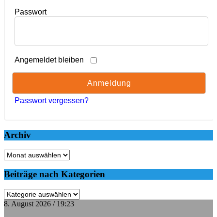
Passwort
Angemeldet bleiben
Passwort vergessen?
Archiv
Archiv
Beiträge nach Kategorien
Beiträge
nach
8. August 2026 / 19:23
Kategorien