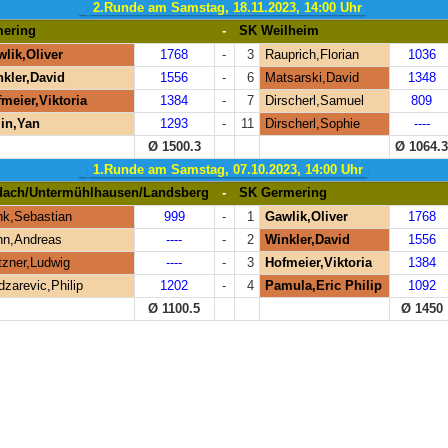
2.Runde am Samstag, 18.11.2023, 14:00 Uhr
ering
-
SK Weilheim
lik,Oliver
1768
-
3
Rauprich,Florian
1036
kler,David
1556
-
6
Matsarski,David
1348
meier,Viktoria
1384
-
7
Dirscherl,Samuel
809
in,Yan
1293
-
11
Dirscherl,Sophie
----
Ø 1500.3
Ø 1064.
1.Runde am Samstag, 07.10.2023, 14:00 Uhr
ach/Untermühlhausen/Landsberg
-
SK Germering
k,Sebastian
999
-
1
Gawlik,Oliver
1768
hn,Andreas
----
-
2
Winkler,David
1556
zner,Ludwig
----
-
3
Hofmeier,Viktoria
1384
zarevic,Philip
1202
-
4
Pamula,Eric Philip
1092
Ø 1100.5
Ø 1450