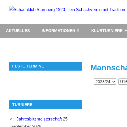
Zum
Inhalt
springen
AKTUELLES
INFORMATIONEN
KLUBTURNIERE
Mannscha
FESTE TERMINE
TURNIERE
Jahresblitzmeisterschaft
25.
September 2026