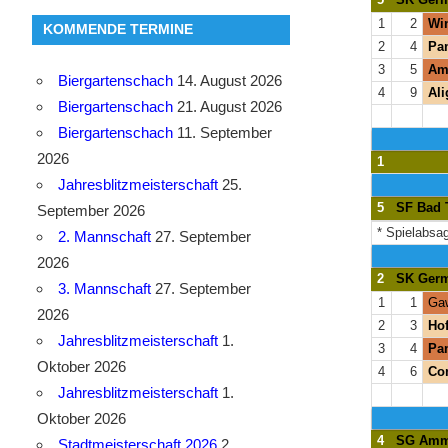
1
2
Win
KOMMENDE TERMINE
2
4
Pam
3
5
Am
Biergartenschach
14. August 2026
4
9
Ali
Biergartenschach
21. August 2026
Biergartenschach
11. September
2026
1
Jahresblitzmeisterschaft
25.
5
SF Bad 
September 2026
* Spielabsa
2. Mannschaft
27. September
2026
2
SK Germ
3. Mannschaft
27. September
1
1
Gaw
2026
2
3
Hof
Jahresblitzmeisterschaft
1.
3
4
Pam
Oktober 2026
4
6
Con
Jahresblitzmeisterschaft
1.
Oktober 2026
4
SG Amme
Stadtmeisterschaft 2026
2.