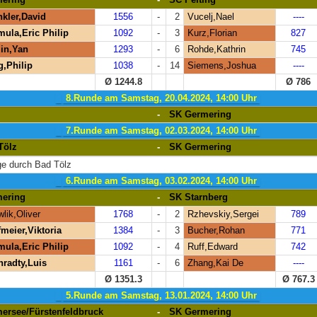
kler,David
1556
-
2
Vucelj,Nael
----
ula,Eric Philip
1092
-
3
Kurz,Florian
827
in,Yan
1293
-
6
Rohde,Kathrin
745
g,Philip
1038
-
14
Siemens,Joshua
----
Ø 1244.8
Ø 786
8.Runde am Samstag, 20.04.2024, 14:00 Uhr
-
SK Germering
7.Runde am Samstag, 02.03.2024, 14:00 Uhr
Tölz
-
SK Germering
ge durch Bad Tölz
6.Runde am Samstag, 03.02.2024, 14:00 Uhr
ering
-
SK Starnberg
lik,Oliver
1768
-
2
Rzhevskiy,Sergei
789
meier,Viktoria
1384
-
3
Bucher,Rohan
771
ula,Eric Philip
1092
-
4
Ruff,Edward
742
radty,Luis
1161
-
6
Zhang,Kai De
----
Ø 1351.3
Ø 767.3
5.Runde am Samstag, 13.01.2024, 14:00 Uhr
rsee/Fürstenfeldbruck
-
SK Germering