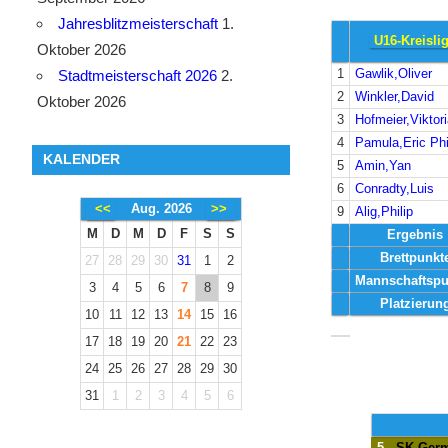
Jahresblitzmeisterschaft
1.
U16-Kreisli
Oktober 2026
1
Gawlik,Oliver
Stadtmeisterschaft 2026
2.
2
Winkler,David
Oktober 2026
3
Hofmeier,Viktor
4
Pamula,Eric Phi
KALENDER
5
Amin,Yan
6
Conradty,Luis
<<
Aug. 2026
>>
9
Alig,Philip
M
D
M
D
F
S
S
Ergebnis
Brettpunkt
27
28
29
30
31
1
2
Mannschaftspu
3
4
5
6
7
8
9
Platzierun
10
11
12
13
14
15
16
17
18
19
20
21
22
23
24
25
26
27
28
29
30
31
1
2
3
4
5
6
5
SK Germ