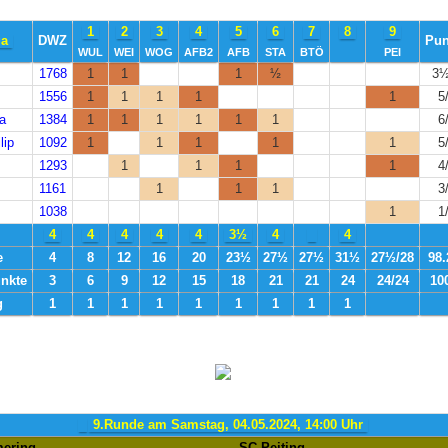
1
2
3
4
5
6
7
8
9
ga
DWZ
Pun
WUL
WEI
WOG
AFB2
AFB
STA
BTÖ
PEI
1768
1
1
1
½
3½
1556
1
1
1
1
1
5
ia
1384
1
1
1
1
1
1
6
lip
1092
1
1
1
1
1
5
1293
1
1
1
1
4
1161
1
1
1
3
1038
1
1
4
4
4
4
4
3½
4
4
e
4
8
12
16
20
23½
27½
27½
31½
27½/28
98
nkte
3
6
9
12
15
18
21
21
24
24/24
10
g
1
1
1
1
1
1
1
1
1
9.Runde am Samstag, 04.05.2024, 14:00 Uhr
ering
-
SC Peiting