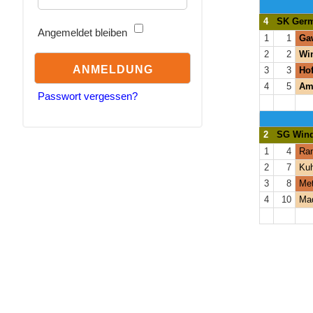
4
SK Germ
Angemeldet bleiben
1
1
Gaw
2
2
Win
3
3
Hof
4
5
Am
Passwort vergessen?
2
SG Wind
1
4
Ran
2
7
Ku
3
8
Met
4
10
Mad