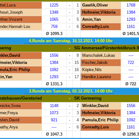
ttel,Luca
1225
-
1
Gawlik,Oliver
1768
houri,Joseph
1348
-
3
Hofmeier,Viktoria
1384
ther,Vinzent
1065
-
5
Amin,Yan
1293
nder,Hannah Lou
759
-
6
Conradty,Luis
1161
Ø 1099.3
Ø 1401.
4.Runde am Samstag, 16.12.2023, 14:00 Uhr
ering
-
SG Ammersee/Fürstenfeldbruck I
kler,David
1556
-
8
Marschalek,Lukas
----
meier,Viktoria
1384
-
15
Fischer,Jakob
722
ula,Eric Philip
1092
-
16
Köpke,Nils
----
in,Yan
1293
-
17
Handke,Laurenz
----
Ø 1331.3
Ø 722
3.Runde am Samstag, 02.12.2023, 14:00 Uhr
ratshausen/Geretsried
-
SK Germering
nicke,Svea
1148
-
2
Winkler,David
1556
ner,Freya
1073
-
3
Hofmeier,Viktoria
1384
sten,David
921
-
4
Pamula,Eric Philip
1092
pathy,Arya
----
-
6
Conradty,Luis
1161
Ø 1047.3
Ø 1298.