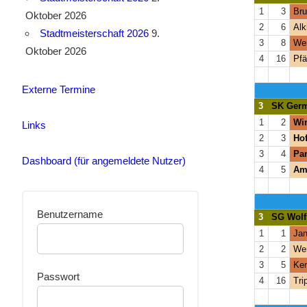
1
3
Bru
Oktober 2026
2
6
Alk
Stadtmeisterschaft 2026
9.
3
8
Wer
Oktober 2026
4
16
Pfä
Externe Termine
3
SK Germ
1
2
Win
Links
2
3
Hof
3
4
Pam
Dashboard (für angemeldete Nutzer)
4
5
Am
Benutzername
3
SG Wolf
1
1
Jan
2
2
Wer
3
5
Ker
Passwort
4
16
Tri