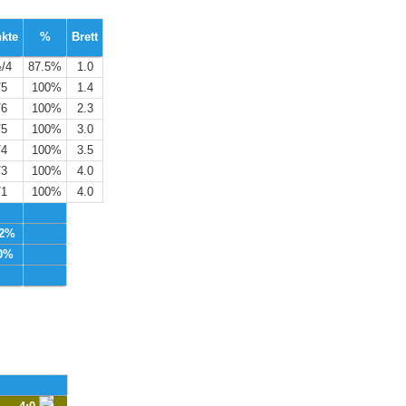
kte
%
Brett
/4
87.5%
1.0
/5
100%
1.4
/6
100%
2.3
/5
100%
3.0
/4
100%
3.5
/3
100%
4.0
/1
100%
4.0
.2%
0%