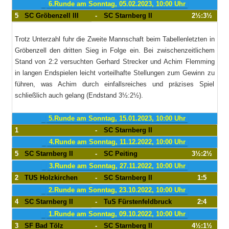
6.Runde am Sonntag, 05.02.2023, 10:00 Uhr
5
SC Gröbenzell III
-
SC Starnberg II
2½:3½
Trotz Unterzahl fuhr die Zweite Mannschaft beim Tabellenletzten in
Gröbenzell den dritten Sieg in Folge ein. Bei zwischenzeitlichem
Stand von 2:2 versuchten Gerhard Strecker und Achim Flemming
in langen Endspielen leicht vorteilhafte Stellungen zum Gewinn zu
führen, was Achim durch einfallsreiches und präzises Spiel
schließlich auch gelang (Endstand 3½:2½).
5.Runde am Sonntag, 15.01.2023, 10:00 Uhr
1
-
SC Starnberg II
4.Runde am Sonntag, 11.12.2022, 10:00 Uhr
5
SC Starnberg II
-
SC Peiting
3½:2½
3.Runde am Sonntag, 27.11.2022, 10:00 Uhr
2
TUS Holzkirchen
-
SC Starnberg II
1:5
2.Runde am Sonntag, 23.10.2022, 10:00 Uhr
4
SC Starnberg II
-
TuS Fürstenfeldbruck
2:4
1.Runde am Sonntag, 09.10.2022, 10:00 Uhr
3
SF Bad Tölz
-
SC Starnberg II
4½:1½