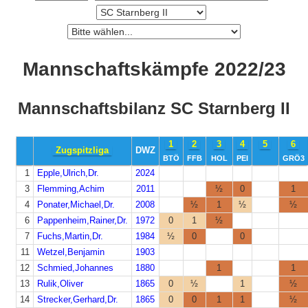
Mannschaftskämpfe 2022/23
Mannschaftsbilanz SC Starnberg II
1
2
3
4
5
6
Zugspitzliga
DWZ
BTÖ
FFB
HOL
PEI
GRÖ3
1
Epple,Ulrich,Dr.
2024
3
Flemming,Achim
2011
½
0
1
4
Ponater,Michael,Dr.
2008
½
1
½
½
6
Pappenheim,Rainer,Dr.
1972
0
1
½
7
Fuchs,Martin,Dr.
1984
½
0
0
11
Wetzel,Benjamin
1903
12
Schmied,Johannes
1880
1
1
13
Rulik,Oliver
1865
0
½
1
½
14
Strecker,Gerhard,Dr.
1865
0
0
1
1
½