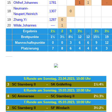
15
Ohlhof,Johannes
1781
1
1
-
Neumann-
18
1307
0
Neupert,Heinrich
19
Zhang,Yi
1287
0
20
Wilde,Johannes
----
1
Ergebnis
1½
2
5
3½
3½
3½
Brettpunkte
1½
3½
8½
12
12
15½
19
Mannschaftspunkte
0
0
3
6
6
9
12
Platzierung
7
8
6
4
4
4
3
9.Runde am Sonntag, 23.04.2023, 10:00 Uhr
3
SC Starnberg II
-
SK Gräfelfing
1½:4½
8.Runde am Sonntag, 19.03.2023, 10:00 Uhr
4
SC Ammersee
-
SC Starnberg II
2½:3½
7.Runde am Sonntag, 05.03.2023, 10:00 Uhr
2
SC Starnberg II
-
SF Windach
3½:2½