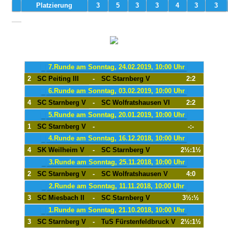
Platzierung
3
5
3
3
4
3
3
7.Runde am Sonntag, 24.02.2019, 10:00 Uhr
2
SC Peiting III
-
SC Starnberg V
2:2
6.Runde am Sonntag, 03.02.2019, 10:00 Uhr
4
SC Starnberg V
-
SC Wolfratshausen VI
2:2
5.Runde am Sonntag, 20.01.2019, 10:00 Uhr
1
SC Starnberg V
-
-:-
4.Runde am Sonntag, 16.12.2018, 10:00 Uhr
4
SK Weilheim V
-
SC Starnberg V
2½:1½
3.Runde am Sonntag, 25.11.2018, 10:00 Uhr
2
SC Starnberg V
-
SC Wolfratshausen V
4:0
2.Runde am Sonntag, 11.11.2018, 10:00 Uhr
3
SC Miesbach II
-
SC Starnberg V
3½:½
1.Runde am Sonntag, 21.10.2018, 10:00 Uhr
3
SC Starnberg V
-
TuS Fürstenfeldbruck V
2½:1½