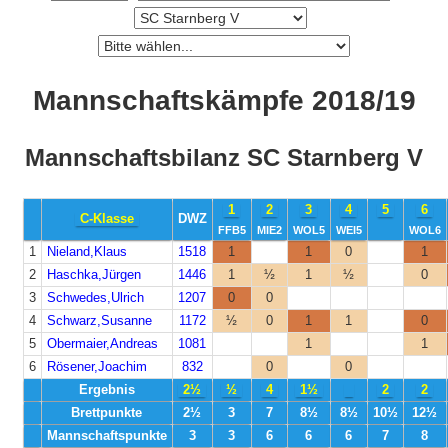
Mannschaftskämpfe 2018/19
Mannschaftsbilanz SC Starnberg V
1
2
3
4
5
6
C-Klasse
DWZ
FFB5
MIE2
WOL5
WEI5
WOL6
1
Nieland,Klaus
1518
1
1
0
1
2
Haschka,Jürgen
1446
1
½
1
½
0
3
Schwedes,Ulrich
1207
0
0
4
Schwarz,Susanne
1172
½
0
1
1
0
5
Obermaier,Andreas
1081
1
1
6
Rösener,Joachim
832
0
0
Ergebnis
2½
½
4
1½
2
2
Brettpunkte
2½
3
7
8½
8½
10½
12½
Mannschaftspunkte
3
3
6
6
6
7
8