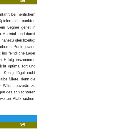
3:5
fahrt bei herrlichem
Spielen nicht punkten
in Gegner geriet in
u Material- und damit
 nahezu gleichzeitig:
sicheren Punktgewinn
 ins feindliche Lager
 Erfolg inszenieren
ht optimal fort und
 Königsflügel nicht
halbe Miete, denn die
r Wildt souverän zu
egen des schlechteren
weiten Platz sichern
3:5