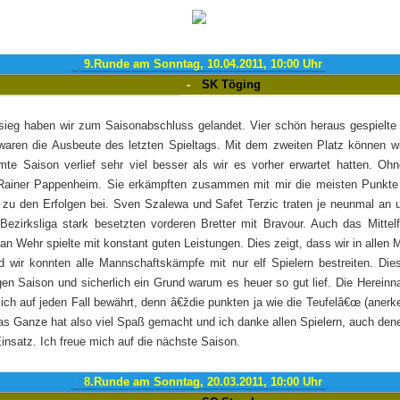
9.Runde am Sonntag, 10.04.2011, 10:00 Uhr
-
SK Töging
ieg haben wir zum Saisonabschluss gelandet. Vier schön heraus gespielte 
aren die Ausbeute des letzten Spieltags. Mit dem zweiten Platz können wi
te Saison verlief sehr viel besser als wir es vorher erwartet hatten. Ohn
Rainer Pappenheim. Sie erkämpften zusammen mit mir die meisten Punkte 
 zu den Erfolgen bei. Sven Szalewa und Safet Terzic traten je neunmal an 
ezirksliga stark besetzten vorderen Bretter mit Bravour. Auch das Mittelfe
an Wehr spielte mit konstant guten Leistungen. Dies zeigt, dass wir in allen 
d wir konnten alle Mannschaftskämpfe mit nur elf Spielern bestreiten. Dies
gen Saison und sicherlich ein Grund warum es heuer so gut lief. Die Herein
ich auf jeden Fall bewährt, denn â€ždie punkten ja wie die Teufelâ€œ (ane
Das Ganze hat also viel Spaß gemacht und ich danke allen Spielern, auch den
n Einsatz. Ich freue mich auf die nächste Saison.
8.Runde am Sonntag, 20.03.2011, 10:00 Uhr