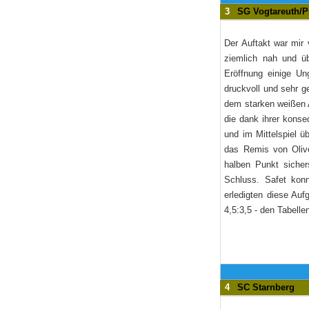
3
SG Vogtareuth/P
Der Auftakt war mir 
ziemlich nah und üb
Eröffnung einige Un
druckvoll und sehr g
dem starken weißen 
die dank ihrer konse
und im Mittelspiel ü
das Remis von Oliver
halben Punkt sicher
Schluss. Safet kon
erledigten diese Auf
4,5:3,5 - den Tabelle
4
SC Starnberg