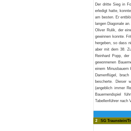
Der dritte Sieg in 
erledigt hatte, konn
am besten. Er entblö
langen Diagonale an.
Oliver Rulik, der e
gewinnen konnte. Fri
hergeben, so dass ni
aber mit dem 38. Zu
Reinhard Popp, der 
gewonnenen Bauerne
einem Minusbauern k
Damenflügel, brach
bescherte. Dieser 
(angeblich immer R
Bauernendspiel füh
Tabellenführer nach
2
SG Traunstein/T