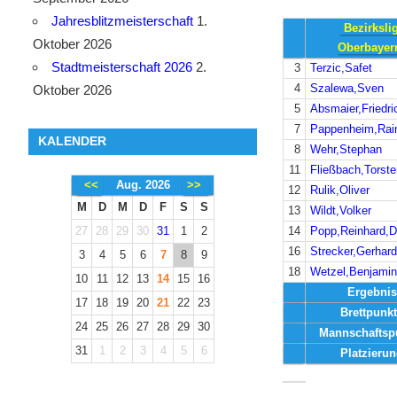
Jahresblitzmeisterschaft
1.
Bezirksli
Oktober 2026
Oberbayer
Stadtmeisterschaft 2026
2.
3
Terzic,Safet
4
Szalewa,Sven
Oktober 2026
5
Absmaier,Friedri
7
Pappenheim,Rain
KALENDER
8
Wehr,Stephan
11
Fließbach,Torst
<<
Aug. 2026
>>
12
Rulik,Oliver
M
D
M
D
F
S
S
13
Wildt,Volker
14
Popp,Reinhard,D
27
28
29
30
31
1
2
16
Strecker,Gerhard
3
4
5
6
7
8
9
18
Wetzel,Benjami
10
11
12
13
14
15
16
Ergebnis
17
18
19
20
21
22
23
Brettpunk
24
25
26
27
28
29
30
Mannschaftsp
31
1
2
3
4
5
6
Platzieru