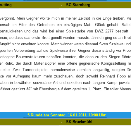
rutting
-
SC Starnberg
vergönnt. Mein Gegner wollte mich in meiner Zeitnot in die Enge treiben, w
ersah im Eifer des Gefechtes ein einzügiges Matt. Glück gehabt. Safet 
genauigkeiten und das wird bei einer Spielstärke von DWZ 2277 bestraft.
enau, so dass das erste Brett genullt werden musste. ähnlich ging es an Bre
Angriff nicht erwehren konnte. Matchwinner waren diesmal Sven Szalewa un
quenten Vorbereitung auf die Spielweise ihrer Gegner diese ständig vor Pro
berlegene Bauernstrukturen schaffen konnten, die dann zu den Siegen führte
 Rulik, der durch Materialopfer eine offene gegnerische Königsstellung he
stellte. Zwei Turmendspiele, normalerweise ziemlich langweilig, sorgten 
nte vor Aufregung kaum mehr zuschauen, doch sowohl Reinhard Popp al
gaben in bewährter, souveräner Art und erzielten nach langem Kampf jeweils
nführer gestürzt â€“ mit Ebersberg auf dem geteilten 1. Platz. Ein toller Man
5.Runde am Sonntag, 16.01.2011, 10:00 Uhr
-
SK Bruckmühl