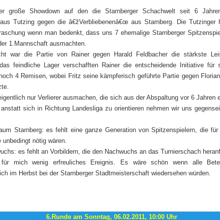
er große Showdown auf den die Starnberger Schachwelt seit 6 Jahren
aus Tutzing gegen die â€žVerbliebenenâ€œ aus Starnberg. Die Tutzinger
erraschung wenn man bedenkt, dass uns 7 ehemalige Starnberger Spitzenspi
 der 1.Mannschaft ausmachten.
cht war die Partie von Rainer gegen Harald Feldbacher die stärkste Lei
 das feindliche Lager verschafften Rainer die entscheidende Initiative für
ch 4 Remisen, wobei Fritz seine kämpferisch geführte Partie gegen Florian 
zte.
igentlich nur Verlierer ausmachen, die sich aus der Abspaltung vor 6 Jahren 
anstatt sich in Richtung Landesliga zu orientieren nehmen wir uns gegensei
m Starnberg: es fehlt eine ganze Generation von Spitzenspielern, die für 
 unbedingt nötig wären.
chs: es fehlt an Vorbildern, die den Nachwuchs an das Turnierschach heran
 für mich wenig erfreuliches Ereignis. Es wäre schön wenn alle Bete
ch im Herbst bei der Starnberger Stadtmeisterschaft wiedersehen würden.
6.Runde am Sonntag, 06.02.2011, 10:00 Uhr