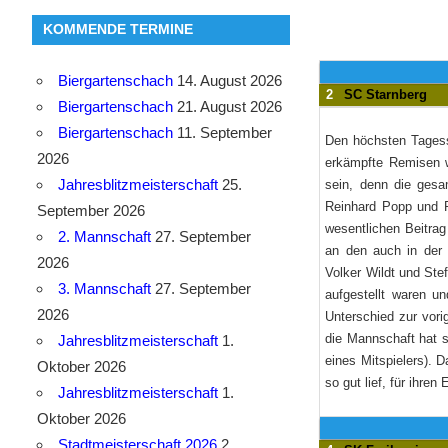
KOMMENDE TERMINE
Biergartenschach
14. August 2026
2
SC Starnberg
Biergartenschach
21. August 2026
Biergartenschach
11. September
Den höchsten Tagess
2026
erkämpfte Remisen w
Jahresblitzmeisterschaft
25.
sein, denn die gesam
Reinhard Popp und 
September 2026
wesentlichen Beitrag
2. Mannschaft
27. September
an den auch in der B
2026
Volker Wildt und Stef
3. Mannschaft
27. September
aufgestellt waren un
2026
Unterschied zur vori
die Mannschaft hat s
Jahresblitzmeisterschaft
1.
eines Mitspielers). 
Oktober 2026
so gut lief, für ihre
Jahresblitzmeisterschaft
1.
Oktober 2026
Stadtmeisterschaft 2026
2.