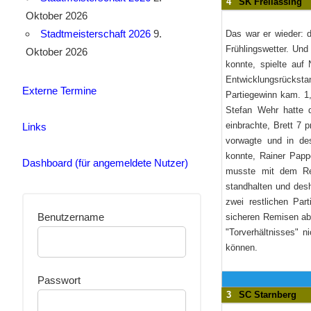
4
SK Freilassing
Oktober 2026
Stadtmeisterschaft 2026
9.
Das war er wieder: d
Frühlingswetter. Und
Oktober 2026
konnte, spielte au
Entwicklungsrückstan
Externe Termine
Partiegewinn kam. 1,
Stefan Wehr hatte d
einbrachte, Brett 7 p
Links
vorwagte und in de
konnte, Rainer Papp
Dashboard (für angemeldete Nutzer)
musste mit dem Rem
standhalten und desh
zwei restlichen Pa
Benutzername
sicheren Remisen abg
"Torverhältnisses" n
können.
Passwort
3
SC Starnberg