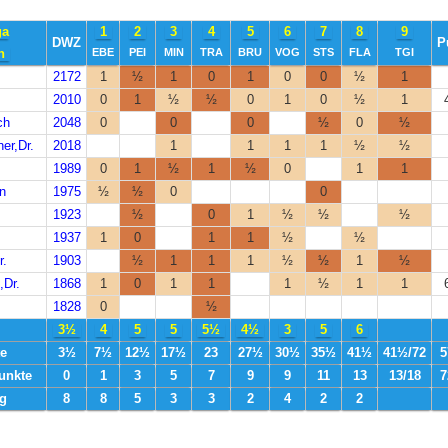
ga
1
2
3
4
5
6
7
8
9
DWZ
P
n
EBE
PEI
MIN
TRA
BRU
VOG
STS
FLA
TGI
2172
1
½
1
0
1
0
0
½
1
2010
0
1
½
½
0
1
0
½
1
ch
2048
0
0
0
½
0
½
er,Dr.
2018
1
1
1
1
½
½
1989
0
1
½
1
½
0
1
1
en
1975
½
½
0
0
1923
½
0
1
½
½
½
1937
1
0
1
1
½
½
r.
1903
½
1
1
1
½
½
1
½
,Dr.
1868
1
0
1
1
1
½
1
1
n
1828
0
½
3½
4
5
5
5½
4½
3
5
6
te
3½
7½
12½
17½
23
27½
30½
35½
41½
41½/72
5
unkte
0
1
3
5
7
9
9
11
13
13/18
7
ng
8
8
5
3
3
2
4
2
2