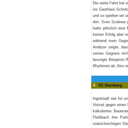
Die weite Fahrt hat s
ins Gasthaus Schnitz
und so spielten wir 
drin. Sven Szalewa g
hatte plötzlich ein
keinen Erfolg aber 
während mein Gegner
Analyse zeigte, das
seines Gegners nic
besorgte Benjamin W
Rhythmen ab. Also e
5
SC Starnberg
Ingolstadt war für u
Vorzeit gegen einen
kalkuliertes Bauern
Fließbach ihre Part
undurchsichtigen Ste