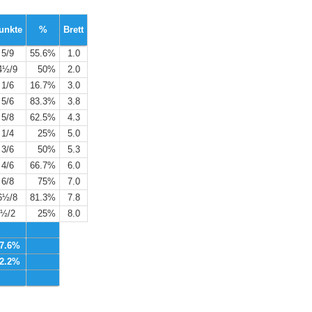
unkte
%
Brett
5/9
55.6%
1.0
4½/9
50%
2.0
1/6
16.7%
3.0
5/6
83.3%
3.8
5/8
62.5%
4.3
1/4
25%
5.0
3/6
50%
5.3
4/6
66.7%
6.0
6/8
75%
7.0
6½/8
81.3%
7.8
½/2
25%
8.0
7.6%
2.2%