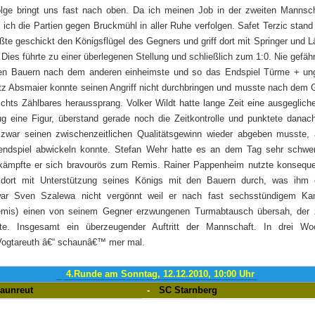
Folge bringt uns fast nach oben. Da ich meinen Job in der zweiten Manns
te ich die Partien gegen Bruckmühl in aller Ruhe verfolgen. Safet Terzic stan
ßte geschickt den Königsflügel des Gegners und griff dort mit Springer und 
 Dies führte zu einer überlegenen Stellung und schließlich zum 1:0. Nie gefäh
inen Bauern nach dem anderen einheimste und so das Endspiel Türme + ung
tz Absmaier konnte seinen Angriff nicht durchbringen und musste nach dem 
chts Zählbares heraussprang. Volker Wildt hatte lange Zeit eine ausgeglich
g eine Figur, überstand gerade noch die Zeitkontrolle und punktete danac
zwar seinen zwischenzeitlichen Qualitätsgewinn wieder abgeben musste, 
ndspiel abwickeln konnte. Stefan Wehr hatte es an dem Tag sehr schwer.
ämpfte er sich bravourös zum Remis. Rainer Pappenheim nutzte konsequen
 dort mit Unterstützung seines Königs mit den Bauern durch, was ihm
war Sven Szalewa nicht vergönnt weil er nach fast sechsstündigem Ka
emis) einen von seinem Gegner erzwungenen Turmabtausch übersah, der 
rte. Insgesamt ein überzeugender Auftritt der Mannschaft. In drei 
 Vogtareuth â€“ schaunâ€™ mer mal.
4.Runde am Sonntag, 12.12.2010, 10:00 Uhr
raunreut
-
SC Starnberg