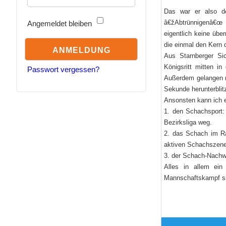
Das war er also d
â€žAbtrünnigenâ€œ 
Angemeldet bleiben
eigentlich keine üb
die einmal den Kern
Aus Starnberger Si
Königsritt mitten in
Passwort vergessen?
Außerdem gelangen no
Sekunde herunterblit
Ansonsten kann ich e
1. den Schachsport: 
Bezirksliga weg.
2. das Schach im Rau
aktiven Schachszene
3. der Schach-Nachwu
Alles in allem ein
Mannschaftskampf si