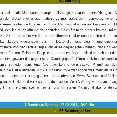
-
SC Starnberg
er fast ideale Mannschaftskampf. Frühzeitige Zusagen - keine Absagen - An
 an den Brettern lief es auch nahezu optimal. Safet, der in den vergangenen 
f Nummer sicher und nahm das frühe Remisangebot seines Gegners an. Me
d, den ich durch öffnung der zentralen Linien für mich nutzen konnte und z
5 : 0,5 stand es bis vor die erste Zeitkontrolle, aber dann endeten 4 Partien
as aktivere Figurenspiel, das ihm letztendlich eine Qualität und einen 
rofitierte von der Profilierungssucht eines gegnerischen Bauern, der sich weit
ssen Rücken Reinhard Popp einen schönen Angriff mit durchschlagendem
enheim gewann die gegnerische Dame gegen 2 Türme, setzte aber dann nic
is zufrieden sein. Fritz Absmaier konnte dem starken Angriff auf dem
alb die Partie abgeben. 4 : 2 zur Zeitkontrolle war schon weit mehr als die 
rtien standen sehr ausgeglichen und wurden von Sven Szalewa und Volke
ewickelt. Nur sind wir Zweiter in der Tabelle. Zum Aufstieg wird es auch w
icht mehr reichen, aber wir sollten uns im letzten Mannschaftskampf den z
7.Runde am Sonntag, 27.02.2011, 10:00 Uhr
-
SF Starnberger See