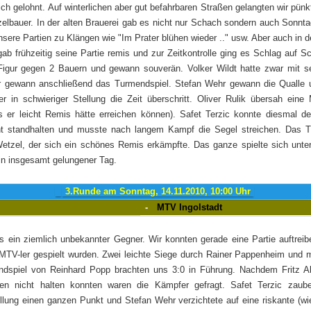
ich gelohnt. Auf winterlichen aber gut befahrbaren Straßen gelangten wir pünk
elbauer. In der alten Brauerei gab es nicht nur Schach sondern auch Sonnt
unsere Partien zu Klängen wie "Im Prater blühen wieder .." usw. Aber auch in 
ab frühzeitig seine Partie remis und zur Zeitkontrolle ging es Schlag auf 
e Figur gegen 2 Bauern und gewann souverän. Volker Wildt hatte zwar mit
er gewann anschließend das Turmendspiel. Stefan Wehr gewann die Qualle u
 in schwieriger Stellung die Zeit überschritt. Oliver Rulik übersah eine 
s er leicht Remis hätte erreichen können). Safet Terzic konnte diesmal d
ht standhalten und musste nach langem Kampf die Segel streichen. Das T
etzel, der sich ein schönes Remis erkämpfte. Das ganze spielte sich unte
in insgesamt gelungener Tag.
3.Runde am Sonntag, 14.11.2010, 10:00 Uhr
-
MTV Ingolstadt
ns ein ziemlich unbekannter Gegner. Wir konnten gerade eine Partie auftreib
 MTV-ler gespielt wurden. Zwei leichte Siege durch Rainer Pappenheim und 
endspiel von Reinhard Popp brachten uns 3:0 in Führung. Nachdem Fritz 
ien nicht halten konnten waren die Kämpfer gefragt. Safet Terzic zaube
llung einen ganzen Punkt und Stefan Wehr verzichtete auf eine riskante (wi