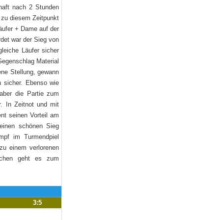
chaft nach 2 Stunden
d zu diesem Zeitpunkt
Läufer + Dame auf der
rdet war der Sieg von
leiche Läufer sicher
Gegenschlag Material
ene Stellung, gewann
h sicher. Ebenso wie
aber die Partie zum
 In Zeitnot und mit
t seinen Vorteil am
 einen schönen Sieg
mpf im Turmendpiel
zu einem verlorenen
Wochen geht es zum
3:5