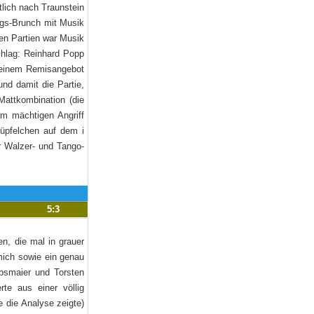
tlich nach Traunstein
ags-Brunch mit Musik
den Partien war Musik
Schlag: Reinhard Popp
 seinem Remisangebot
nd damit die Partie,
Mattkombination (die
em mächtigen Angriff
üpfelchen auf dem i
r Walzer- und Tango-
5:3
en, die mal in grauer
mich sowie ein genau
Absmaier und Torsten
rte aus einer völlig
e die Analyse zeigte)