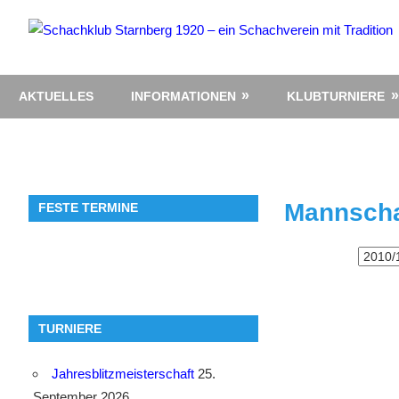
Zum
Inhalt
springen
AKTUELLES
INFORMATIONEN
KLUBTURNIERE
Mannscha
FESTE TERMINE
TURNIERE
Jahresblitzmeisterschaft
25.
September 2026