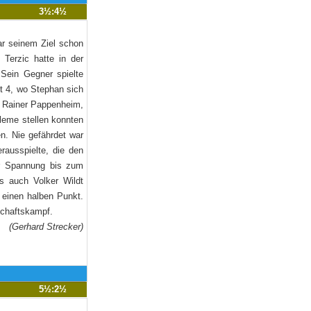
3½:4½
ar seinem Ziel schon
Terzic hatte in der
 Sein Gegner spielte
tt 4, wo Stephan sich
d Rainer Pappenheim,
bleme stellen konnten
n. Nie gefährdet war
rausspielte, die den
für Spannung bis zum
s auch Volker Wildt
 einen halben Punkt.
nschaftskampf.
(Gerhard Strecker)
5½:2½