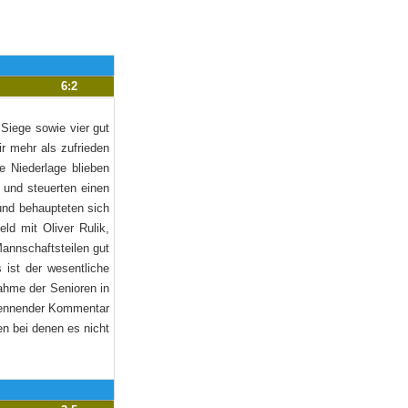
6:2
Siege sowie vier gut
r mehr als zufrieden
e Niederlage blieben
und steuerten einen
und behaupteten sich
ld mit Oliver Rulik,
Mannschaftsteilen gut
 ist der wesentliche
nahme der Senioren in
rkennender Kommentar
en bei denen es nicht