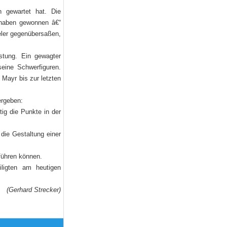
 gewartet hat. Die
 haben gewonnen â€“
eler gegenübersaßen,
stung. Ein gewagter
 seine Schwerfiguren.
Mayr bis zur letzten
ergeben:
tig die Punkte in der
die Gestaltung einer
führen können.
iligten am heutigen
(Gerhard Strecker)