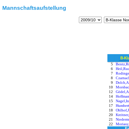
Mannschaftsaufstellung
B-Kl
5
Bentz,R
6
Heil,Ru
7
Rodinger
8
Czarnac
9
Dolch,A
10
Morsbac
12
Gödel,A
14
Hoffman
15
Nagel,I
17
Humbert
18
Ohlhof,
20
Kreitner
21
Niederm
22
Moriasy,
Er