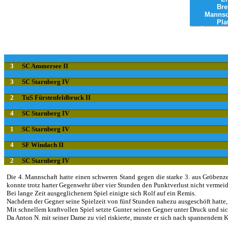
Bre
Mannsc
Pla
3
SC Ammersee II
3
SC Starnberg IV
2
TuS Fürstenfeldbruck II
4
SC Starnberg IV
1
SC Starnberg IV
4
SF Windach II
2
SC Starnberg IV
Die 4. Mannschaft hatte einen schweren Stand gegen die starke 3. aus Gröbenze
konnte trotz harter Gegenwehr über vier Stunden den Punktverlust nicht verme
Bei lange Zeit ausgeglichenem Spiel einigte sich Rolf auf ein Remis.
Nachdem der Gegner seine Spielzeit von fünf Stunden nahezu ausgeschöft hatte, g
Mit schnellem kraftvollen Spiel setzte Gunter seinen Gegner unter Druck und sic
Da Anton N. mit seiner Dame zu viel riskierte, musste er sich nach spannendem