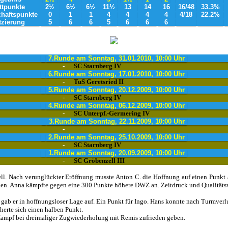
ttpunkte
2½
6½
6½
11½
13
14
16
16/48
33.3%
haftspunkte
0
1
1
4
4
4
4
4/18
22.2%
tzierung
5
6
6
5
6
6
6
7.Runde am Sonntag, 31.01.2010, 10:00 Uhr
-
SC Starnberg IV
6.Runde am Sonntag, 17.01.2010, 10:00 Uhr
-
TuS Geretsried II
5.Runde am Sonntag, 20.12.2009, 10:00 Uhr
-
SC Starnberg IV
4.Runde am Sonntag, 06.12.2009, 10:00 Uhr
-
SC Unterpf.-Germering IV
3.Runde am Sonntag, 22.11.2009, 10:00 Uhr
-
2.Runde am Sonntag, 25.10.2009, 10:00 Uhr
-
SC Starnberg IV
1.Runde am Sonntag, 20.09.2009, 10:00 Uhr
-
SC Gröbenzell III
ll. Nach verunglückter Eröffnung musste Anton C. die Hoffnung auf einen Punkt a
iden. Anna kämpfte gegen eine 300 Punkte höhere DWZ an. Zeitdruck und Qualitätsv
ab er in hoffnungsloser Lage auf. Ein Punkt für Ingo. Hans konnte nach Turmverlus
herte sich einen halben Punkt.
 Kampf bei dreimaliger Zugwiederholung mit Remis zufrieden geben.