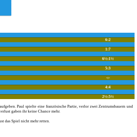
6:2
1:7
6½:1½
5:3
-:-
4:4
2½:5½
ufgeben. Paul spielte eine französische Partie, verlor zwei Zentrumsbauern und
erlust gaben ihr keine Chance mehr.
t das Spiel nicht mehr retten.