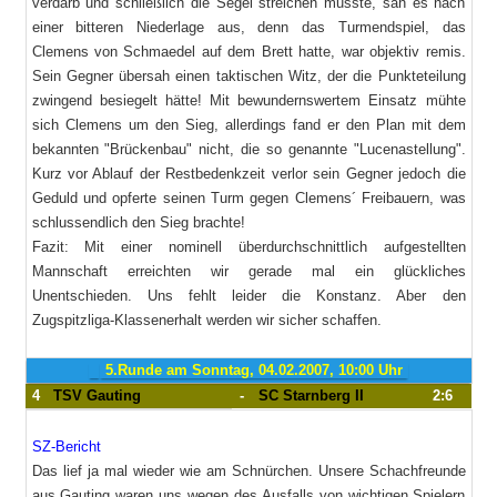
verdarb und schließlich die Segel streichen musste, sah es nach
einer bitteren Niederlage aus, denn das Turmendspiel, das
Clemens von Schmaedel auf dem Brett hatte, war objektiv remis.
Sein Gegner übersah einen taktischen Witz, der die Punkteteilung
zwingend besiegelt hätte! Mit bewundernswertem Einsatz mühte
sich Clemens um den Sieg, allerdings fand er den Plan mit dem
bekannten "Brückenbau" nicht, die so genannte "Lucenastellung".
Kurz vor Ablauf der Restbedenkzeit verlor sein Gegner jedoch die
Geduld und opferte seinen Turm gegen Clemens´ Freibauern, was
schlussendlich den Sieg brachte!
Fazit: Mit einer nominell überdurchschnittlich aufgestellten
Mannschaft erreichten wir gerade mal ein glückliches
Unentschieden. Uns fehlt leider die Konstanz. Aber den
Zugspitzliga-Klassenerhalt werden wir sicher schaffen.
5.Runde am Sonntag, 04.02.2007, 10:00 Uhr
4
TSV Gauting
-
SC Starnberg II
2:6
SZ-Bericht
Das lief ja mal wieder wie am Schnürchen. Unsere Schachfreunde
aus Gauting waren uns wegen des Ausfalls von wichtigen Spielern