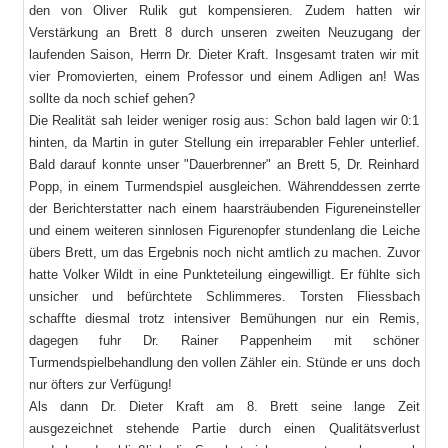
den von Oliver Rulik gut kompensieren. Zudem hatten wir
Verstärkung an Brett 8 durch unseren zweiten Neuzugang der
laufenden Saison, Herrn Dr. Dieter Kraft. Insgesamt traten wir mit
vier Promovierten, einem Professor und einem Adligen an! Was
sollte da noch schief gehen?
Die Realität sah leider weniger rosig aus: Schon bald lagen wir 0:1
hinten, da Martin in guter Stellung ein irreparabler Fehler unterlief.
Bald darauf konnte unser "Dauerbrenner" an Brett 5, Dr. Reinhard
Popp, in einem Turmendspiel ausgleichen. Währenddessen zerrte
der Berichterstatter nach einem haarsträubenden Figureneinsteller
und einem weiteren sinnlosen Figurenopfer stundenlang die Leiche
übers Brett, um das Ergebnis noch nicht amtlich zu machen. Zuvor
hatte Volker Wildt in eine Punkteteilung eingewilligt. Er fühlte sich
unsicher und befürchtete Schlimmeres. Torsten Fliessbach
schaffte diesmal trotz intensiver Bemühungen nur ein Remis,
dagegen fuhr Dr. Rainer Pappenheim mit schöner
Turmendspielbehandlung den vollen Zähler ein. Stünde er uns doch
nur öfters zur Verfügung!
Als dann Dr. Dieter Kraft am 8. Brett seine lange Zeit
ausgezeichnet stehende Partie durch einen Qualitätsverlust