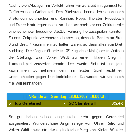
Nach vielen Absagen im Vorfeld fuhren wir zu siebt mit gemischten
Gefühlen nach Gröbenzell. Den Rückstand konnte ich schon nach
3 Stunden wettmachen und Reinhard Popp, Thorsten Fliessbach
und Dieter Kraft legten nach, so dass wir noch vor der Zeitkontrolle
eine scheinbar bequeme 3,5:1,5 Führung herausspielen konnten.
Zu dem Zeitpunkt zeichnete sich aber ab, dass die Partien an Brett
3 und Brett 7 kaum mehr zu halten waren, so dass alles von Brett
5 abhing. Der Gegner öffnete im 39.Zug ohne Not (aber in Zeitnot)
die Stellung, was Volker Wildt zu einem klaren Sieg im
Turmendspiel verwerten konnte. Der zweite Platz ist uns jetzt
kaum mehr zu nehmen, denn im letzten Spiel reicht ein
Unentschieden gegen Fürstenfeldbruck. Da werden wir uns noch
mal voll reinhängen.
7.Runde am Sonntag, 18.03.2007, 10:00 Uhr
5
TuS Geretsried
-
SC Starnberg II
3½:4½
So gut haben schon lange nicht mehr gegen Geretsried
ausgesehen. Wunderschöne Angriffssiege von Oliver Rulik und
Volker Wildt sowie ein etwas glücklicher Sieg von Stefan Winkler,