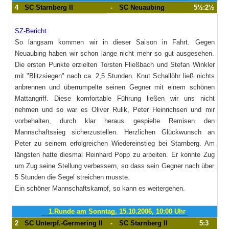
4
SC Starnberg II
-
SC Neuaubing
5½:2½
SZ-Bericht
So langsam kommen wir in dieser Saison in Fahrt. Gegen
Neuaubing haben wir schon lange nicht mehr so gut ausgesehen.
Die ersten Punkte erzielten Torsten Fließbach und Stefan Winkler
mit "Blitzsiegen" nach ca. 2,5 Stunden. Knut Schallöhr ließ nichts
anbrennen und überrumpelte seinen Gegner mit einem schönen
Mattangriff. Diese komfortable Führung ließen wir uns nicht
nehmen und so war es Oliver Rulik, Peter Heinrichsen und mir
vorbehalten, durch klar heraus gespielte Remisen den
Mannschaftssieg sicherzustellen. Herzlichen Glückwunsch an
Peter zu seinem erfolgreichen Wiedereinstieg bei Starnberg. Am
längsten hatte diesmal Reinhard Popp zu arbeiten. Er konnte Zug
um Zug seine Stellung verbessern, so dass sein Gegner nach über
5 Stunden die Segel streichen musste.
Ein schöner Mannschaftskampf, so kann es weitergehen.
1.Runde am Sonntag, 15.10.2006, 10:00 Uhr
2
SC Unterpf.-Germering II
-
SC Starnberg II
5:3