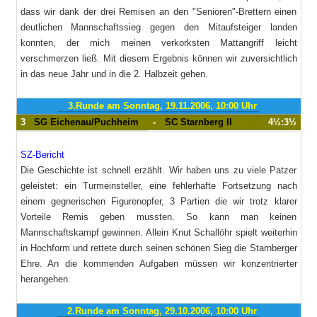
dass wir dank der drei Remisen an den "Senioren"-Brettern einen
deutlichen Mannschaftssieg gegen den Mitaufsteiger landen
konnten, der mich meinen verkorksten Mattangriff leicht
verschmerzen ließ. Mit diesem Ergebnis können wir zuversichtlich
in das neue Jahr und in die 2. Halbzeit gehen.
3.Runde am Sonntag, 19.11.2006, 10:00 Uhr
3
SG Eichenau/Puchheim
-
SC Starnberg II
4½:3½
SZ-Bericht
Die Geschichte ist schnell erzählt. Wir haben uns zu viele Patzer
geleistet: ein Turmeinsteller, eine fehlerhafte Fortsetzung nach
einem gegnerischen Figurenopfer, 3 Partien die wir trotz klarer
Vorteile Remis geben mussten. So kann man keinen
Mannschaftskampf gewinnen. Allein Knut Schallöhr spielt weiterhin
in Hochform und rettete durch seinen schönen Sieg die Starnberger
Ehre. An die kommenden Aufgaben müssen wir konzentrierter
herangehen.
2.Runde am Sonntag, 29.10.2006, 10:00 Uhr