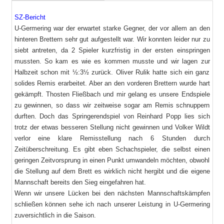
SZ-Bericht
U-Germering war der erwartet starke Gegner, der vor allem an den
hinteren Brettern sehr gut aufgestellt war. Wir konnten leider nur zu
siebt antreten, da 2 Spieler kurzfristig in der ersten einspringen
mussten. So kam es wie es kommen musste und wir lagen zur
Halbzeit schon mit ½:3½ zurück. Oliver Rulik hatte sich ein ganz
solides Remis erarbeitet. Aber an den vorderen Brettern wurde hart
gekämpft. Thosten Fließbach und mir gelang es unsere Endspiele
zu gewinnen, so dass wir zeitweise sogar am Remis schnuppern
durften. Doch das Springerendspiel von Reinhard Popp lies sich
trotz der etwas besseren Stellung nicht gewinnen und Volker Wildt
verlor eine klare Remisstellung nach 6 Stunden durch
Zeitüberschreitung. Es gibt eben Schachspieler, die selbst einen
geringen Zeitvorsprung in einen Punkt umwandeln möchten, obwohl
die Stellung auf dem Brett es wirklich nicht hergibt und die eigene
Mannschaft bereits den Sieg eingefahren hat.
Wenn wir unsere Lücken bei den nächsten Mannschaftskämpfen
schließen können sehe ich nach unserer Leistung in U-Germering
zuversichtlich in die Saison.