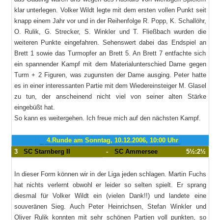
klar unterlegen. Volker Wildt legte mit dem ersten vollen Punkt seit
knapp einem Jahr vor und in der Reihenfolge R. Popp, K. Schallöhr,
O. Rulik, G. Strecker, S. Winkler und T. Fließbach wurden die
weiteren Punkte eingefahren. Sehenswert dabei das Endspiel an
Brett 1 sowie das Turmopfer an Brett 5. An Brett 7 entfachte sich
ein spannender Kampf mit dem Materialunterschied Dame gegen
Turm + 2 Figuren, was zugunsten der Dame ausging. Peter hatte
es in einer interessanten Partie mit dem Wiedereinsteiger M. Glasel
zu tun, der anscheinend nicht viel von seiner alten Stärke
eingebüßt hat.
So kann es weitergehen. Ich freue mich auf den nächsten Kampf.
4.Runde am Sonntag, 10.12.2006, 10:00 Uhr
3
SC Starnberg II
-
SC Ammersee
5½:2½
In dieser Form können wir in der Liga jeden schlagen. Martin Fuchs
hat nichts verlernt obwohl er leider so selten spielt. Er sprang
diesmal für Volker Wildt ein (vielen Dank!!) und landete eine
souveränen Sieg. Auch Peter Heinrichsen, Stefan Winkler und
Oliver Rulik konnten mit sehr schönen Partien voll punkten, so