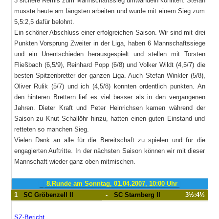
3 sichere Remis zum Mannschaftssieg umwandeln konnten. Stefan
musste heute am längsten arbeiten und wurde mit einem Sieg zum
5,5:2,5 dafür belohnt.
Ein schöner Abschluss einer erfolgreichen Saison. Wir sind mit drei
Punkten Vorsprung Zweiter in der Liga, haben 6 Mannschaftssiege
und ein Unentschieden herausgespielt und stellen mit Torsten
Fließbach (6,5/9), Reinhard Popp (6/8) und Volker Wildt (4,5/7) die
besten Spitzenbretter der ganzen Liga. Auch Stefan Winkler (5/8),
Oliver Rulik (5/7) und ich (4,5/8) konnten ordentlich punkten. An
den hinteren Brettern lief es viel besser als in den vergangenen
Jahren. Dieter Kraft und Peter Heinrichsen kamen während der
Saison zu Knut Schallöhr hinzu, hatten einen guten Einstand und
retteten so manchen Sieg.
Vielen Dank an alle für die Bereitschaft zu spielen und für die
engagierten Auftritte. In der nächsten Saison können wir mit dieser
Mannschaft wieder ganz oben mitmischen.
8.Runde am Sonntag, 01.04.2007, 10:00 Uhr
1
SC Gröbenzell II
-
SC Starnberg II
3½:4½
SZ-Bericht