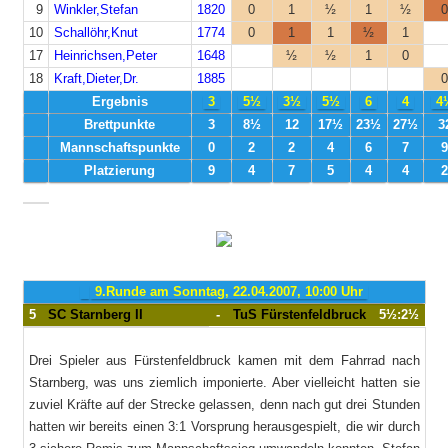
9
Winkler,Stefan
1820
0
1
½
1
½
0
10
Schallöhr,Knut
1774
0
1
1
½
1
17
Heinrichsen,Peter
1648
½
½
1
0
18
Kraft,Dieter,Dr.
1885
0
Ergebnis
3
5½
3½
5½
6
4
4
Brettpunkte
3
8½
12
17½
23½
27½
3
Mannschaftspunkte
0
2
2
4
6
7
9
Platzierung
9
4
7
5
4
4
2
9.Runde am Sonntag, 22.04.2007, 10:00 Uhr
5
SC Starnberg II
-
TuS Fürstenfeldbruck
5½:2½
Drei Spieler aus Fürstenfeldbruck kamen mit dem Fahrrad nach
Starnberg, was uns ziemlich imponierte. Aber vielleicht hatten sie
zuviel Kräfte auf der Strecke gelassen, denn nach gut drei Stunden
hatten wir bereits einen 3:1 Vorsprung herausgespielt, die wir durch