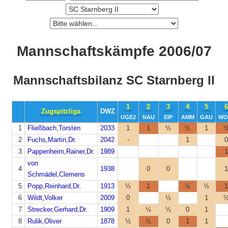
Mannschaftskämpfe 2006/07
Mannschaftsbilanz SC Starnberg II
1
2
3
4
5
6
Zugspitzliga
DWZ
UGE2
NAU
EIP
AMM
GAU
WO
1
Fließbach,Torsten
2033
1
1
½
½
1
2
Fuchs,Martin,Dr.
2042
-
1
0
3
Pappenheim,Rainer,Dr.
1989
1
von
4
1938
0
0
1
Schmädel,Clemens
5
Popp,Reinhard,Dr.
1913
½
1
½
½
1
6
Wildt,Volker
2009
0
½
1
7
Strecker,Gerhard,Dr.
1909
1
½
½
0
1
8
Rulik,Oliver
1878
½
½
0
1
1