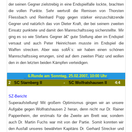
der seinen Gegner zielstrebig in eine Endspielfalle lockte, brachten
die vollen Punkte. Sehr wertvoll die Remisen von Thorsten
Fliessbach und Reinhard Popp gegen stärker einzuschätzende
Gegner und natürlich das von Dieter Kraft, der bei seinem zweiten
Einsatz punktete und damit den Mannschaftssieg sicherstellte. Mir
ging es so wie Stefans Gegner â€“ gute Stellung aber im Endspiel
versaut und auch Peter Heinrichsen musste im Endspiel die
Waffen strecken. Aber was sollÂ´s: wir haben einen schönen
Mannschaftssieg errungen, sind auf dem zweiten Platz und wollen
den in den letzten beiden Kämpfen verteidigen.
6.Runde am Sonntag, 25.02.2007, 10:00 Uhr
2
SC Starnberg II
-
SC Wolfratshausen II
4:4
SZ-Bericht
Superaufstellung! Mit großem Optimismus gingen wir an unsere
Aufgabe gegen Wolfratshausen 2 heran, denn nicht nur Dr. Rainer
Pappenheim, der erstmals für die Zweite am Brett war, sondern
auch Dr. Martin Fuchs war mit von der Partie. Somit konnten wir
den Ausfall unseres bewährten Kapitäns Dr. Gerhard Strecker und