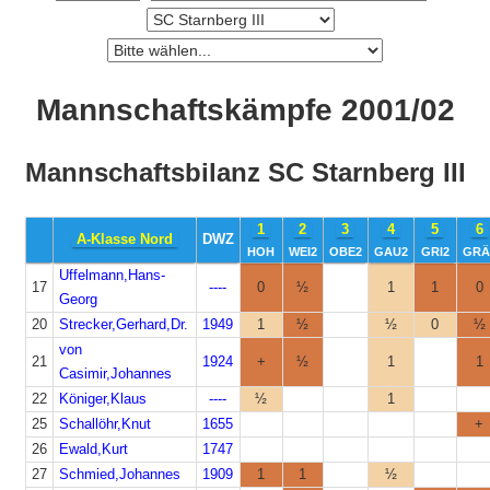
Mannschaftskämpfe 2001/02
Mannschaftsbilanz SC Starnberg III
1
2
3
4
5
6
A-Klasse Nord
DWZ
HOH
WEI2
OBE2
GAU2
GRI2
GRÄ
Uffelmann,Hans-
17
----
0
½
1
1
0
Georg
20
Strecker,Gerhard,Dr.
1949
1
½
½
0
½
von
21
1924
+
½
1
1
Casimir,Johannes
22
Königer,Klaus
----
½
1
25
Schallöhr,Knut
1655
+
26
Ewald,Kurt
1747
27
Schmied,Johannes
1909
1
1
½