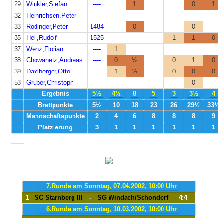
29
Winkler,Stefan
----
1
0
1
32
Heinrichsen,Peter
----
33
Rodinger,Peter
1484
0
0
35
Heil,Rudolf
1525
1
1
0
37
Wenz,Florian
----
1
38
Chowanetz,Andreas
----
0
½
0
1
0
39
Daxlberger,Otto
----
1
½
0
0
0
53
Gruber,Christoph
----
0
Ergebnis
5½
4½
8
5
3
3½
4
Brettpunkte
5½
10
18
23
26
29½
33
Mannschaftspunkte
2
4
6
8
8
8
9
Platzierung
3
1
1
1
1
1
1
7.Runde am Sonntag, 07.04.2002, 10:00 Uhr
1
SC Starnberg III
-
SG Windach/Schondorf
4:4
6.Runde am Sonntag, 10.03.2002, 10:00 Uhr