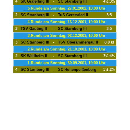
4
SK Gräfelfing III
-
SC Starnberg III
4½:3½
5.Runde am Sonntag, 27.01.2002, 10:00 Uhr
2
SC Starnberg III
-
TuS Geretsried II
3:5
4.Runde am Sonntag, 16.12.2001, 10:00 Uhr
3
TSV Gauting II
-
SC Starnberg III
3:5
3.Runde am Sonntag, 02.12.2001, 10:00 Uhr
3
SC Starnberg III
-
TSV Oberammergau II
8:0 kl
2.Runde am Sonntag, 21.10.2001, 10:00 Uhr
2
SK Weilheim II
-
SC Starnberg III
3½:4½
1.Runde am Sonntag, 30.09.2001, 10:00 Uhr
4
SC Starnberg III
-
SC Hohenpeißenberg
5½:2½